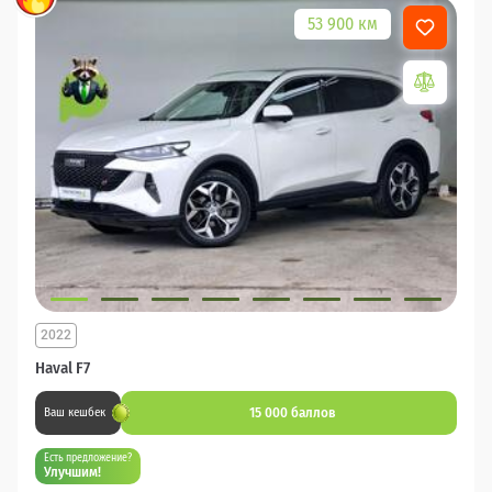
53 900 км
2022
Haval F7
15 000 баллов
Ваш кешбек
Есть предложение?
Улучшим!