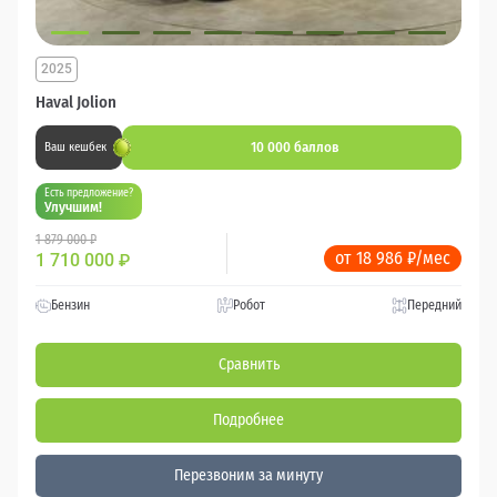
2025
Haval Jolion
10 000 баллов
Ваш кешбек
Есть предложение?
Улучшим!
1 879 000 ₽
от 18 986 ₽/мес
1 710 000
₽
Бензин
Робот
Передний
Сравнить
Подробнее
Перезвоним за минуту