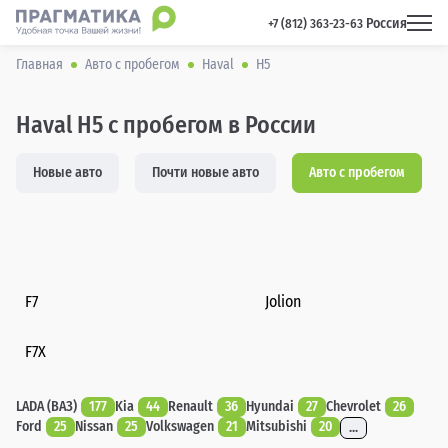
Россия
 +7 (812) 363-23-63 
Главная
Авто с пробегом
Haval
H5
Haval H5 с пробегом в России
Новые авто
Почти новые авто
Авто с пробегом
F7
Jolion
F7X
LADA (ВАЗ)
177
Kia
44
Renault
36
Hyundai
27
Chevrolet
26
Ford
25
Nissan
25
Volkswagen
21
Mitsubishi
20
...