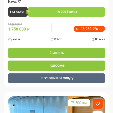
Haval F7
10 000 баллов
Ваш кешбек
1 828 000 ₽
от 18 986 ₽/мес
1 758 000
₽
Бензин
Робот
Полный
Сравнить
Подробнее
Перезвоним за минуту
75 500 км