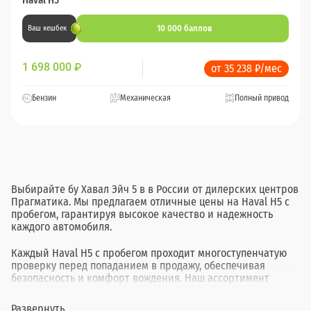
10 000 баллов
Ваш кешбек
1 698 000
₽
от 35 238 ₽/мес
Бензин
Механическая
Полный привод
Выбирайте бу Хавал Эйч 5 в в России от дилерских центров
Прагматика. Мы предлагаем отличные цены на Haval H5 с
пробегом, гарантируя высокое качество и надежность
каждого автомобиля.
Каждый Haval H5 с пробегом проходит многоступенчатую
проверку перед попаданием в продажу, обеспечивая
безопасность и комфорт вождения. Наш ассортимент
включает в себя различные комплектации и года выпуска,
позволяя найти идеальный вариант для каждого клиента.
Развернуть