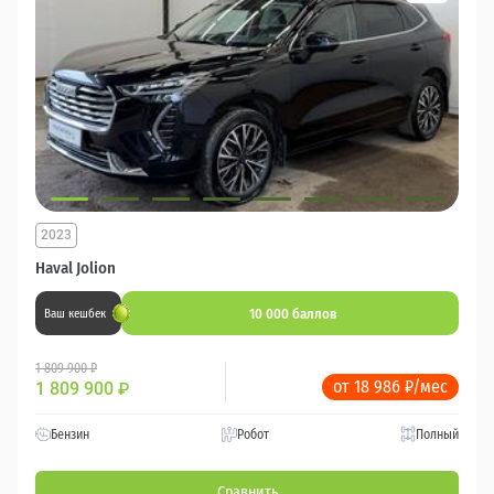
2023
Haval Jolion
10 000 баллов
Ваш кешбек
1 809 900 ₽
от 18 986 ₽/мес
1 809 900
₽
Бензин
Робот
Полный
Сравнить