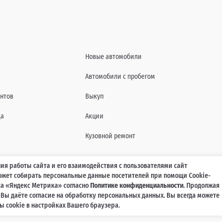
Новые автомобили
Автомобили с пробегом
нтов
Выкуп
да
Акции
Кузовной ремонт
ия работы сайта и его взаимодействия с пользователями сайт
может собирать персональные данные посетителей при помощи Cookie-
характеристиках, составе комплектаций, цветовой гамме и стоимости автомобилей, а 
а «Яндекс Метрика» согласно
Политике конфиденциальности
. Продолжая
agmaticar.ru, носит информационный характер и ни при каких условиях не является пу
, Вы даёте согласие на обработку персональных данных. Вы всегда можете
ажданского кодекса Российской Федерации. Для получения подробной информации обр
 cookie в настройках Вашего браузера.