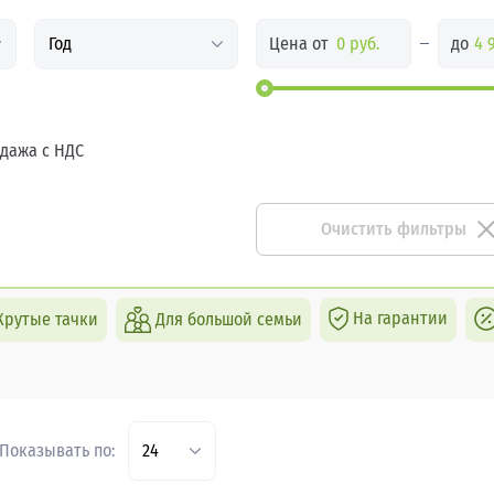
Цена от
до
Год
дажа с НДС
Очистить фильтры
На гарантии
Крутые тачки
Для большой семьи
Показывать по:
24