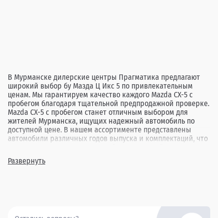
В Мурманске дилерские центры Прагматика предлагают
широкий выбор бу Мазда Ц Икс 5 по привлекательным
ценам. Мы гарантируем качество каждого Mazda CX-5 с
пробегом благодаря тщательной предпродажной проверке.
Mazda CX-5 с пробегом станет отличным выбором для
жителей Мурманска, ищущих надежный автомобиль по
доступной цене. В нашем ассортименте представлены
автомобили различных годов выпуска и комплектаций, что
позволяет каждому клиенту найти идеальный вариант под
свои нужды. Выбор подержанного Mazda CX-5 в Прагматика
Развернуть
в Мурманске — это возможность приобрести проверенный
автомобиль, который обеспечит комфорт и уверенность в
каждой поездке.