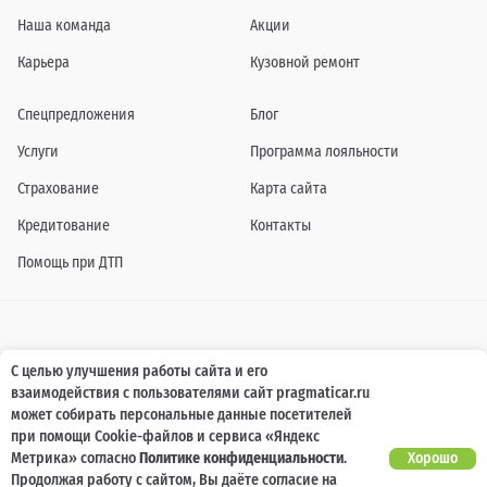
Наша команда
Акции
Карьера
Кузовной ремонт
Спецпредложения
Блог
Услуги
Программа лояльности
Страхование
Карта сайта
Кредитование
Контакты
Помощь при ДТП
Информация о технических характеристиках, составе комплектаций, цветовой
С целью улучшения работы сайта и его
гамме и стоимости автомобилей, а также действующих акциях, сроках и условиях
взаимодействия с пользователями сайт pragmaticar.ru
их проведения, указанных на сайте www.pragmaticar.ru, носит информационный
характер и ни при каких условиях не является публичной офертой,
может собирать персональные данные посетителей
определяемой положениями пунктом 2 статьи 437 Гражданского кодекса
при помощи Cookie-файлов и сервиса «Яндекс
Российской Федерации. Для получения подробной информации обращайтесь к
специалистам нашей компании.
Метрика» согласно
Политике конфиденциальности
.
Хорошо
Продолжая работу с сайтом, Вы даёте согласие на