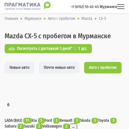
Мурманск
 +7 (8152) 55-02-65 
Главная
Мурманск
Авто с пробегом
Mazda
CX-5
Mazda CX-5 с пробегом в Мурманске
1 шт.
Посмотреть с доставкой 5 дней*
Новые авто
Почти новые авто
Авто с пробегом
6
LADA (ВАЗ)
11
Kia
5
Ford
3
Renault
3
Skoda
3
Toyota
3
Subaru
2
Suzuki
2
Volkswagen
2
...