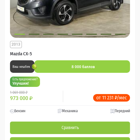
2013
Mazda CX-5
8 000 баллов
Ваш кешбек
Есть предложение?
Улучшим!
1 069 000 ₽
от 11 231 ₽/мес
973 000
₽
Бензин
Механика
Передний
Сравнить