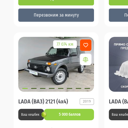
Перезвоним за минуту
П
77 074 км
LADA (ВАЗ) 2121 (4x4)
LADA (ВА
2019
5 000 баллов
Ваш кешбек
Ваш кешб