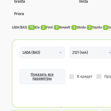
Granta
Vesta
Priora
LADA (ВАЗ)
11
Kia
5
Ford
3
Renault
3
Skoda
3
Toyota
3
S
LADA (ВАЗ)
2121 (4x4)
Показать все
В кредит
Про
параметры