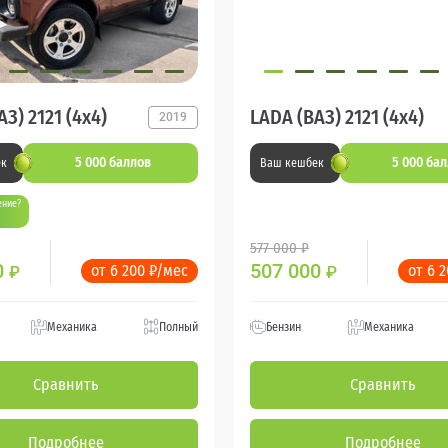
З) 2121 (4x4)
LADA (ВАЗ) 2121 (4x4)
2019
5 000 баллов
5 000 ба
ек
Ваш кешбек
ение?
577 000 ₽
0
507 000
от 6 200 ₽/мес
от 6 
₽
₽
Механика
Полный
Бензин
Механика
Сравнить
Сравнить
Подробнее
Подробнее