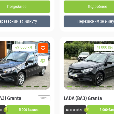
Подробнее
Подробнее
ерезвоним за минуту
Перезвоним за мину
49 000 км
41 000 км
АЗ) Granta
LADA (ВАЗ) Granta
2023
5 000 баллов
5 000 ба
ек
Ваш кешбек