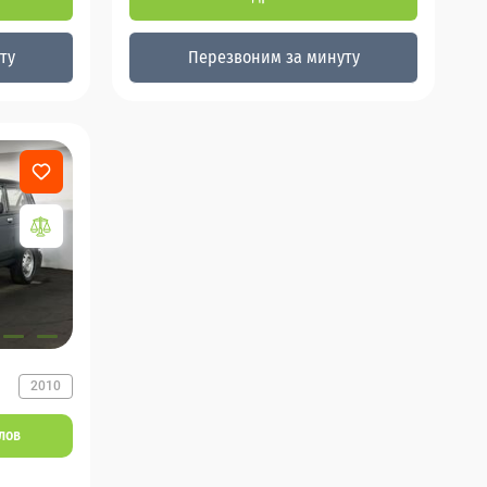
ту
Перезвоним за минуту
2010
ллов