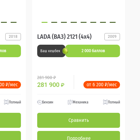
LADA (ВАЗ) 2121 (4x4)
2018
2009
ллов
2 000 баллов
Ваш кешбек
281 900 ₽
281 900
200 ₽/мес
от 6 200 ₽/мес
₽
Полный
Бензин
Механика
Полный
Сравнить
Подробнее