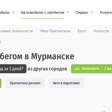
обили
Автомобили с пробегом
Сервис
Услуги
рамма лояльности
Мир Прагматики
Блог
Новости
)
робегом в Мурманске
из других городов
д за 5 дней*
7 шт
Посмотреть
Прагматика дисконт
Авто в подготовке