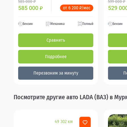
585 000 ₽
599 000 ₽
585 000
529 00
от 6 200 ₽/мес
₽
Бензин
Механика
Полный
Бензин
Сравнить
Подробнее
Перезвоним за минуту
П
Посмотрите другие авто LADA (ВАЗ) в Мур
49 302 км