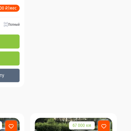
200 ₽/мес
Полный
ту
67 000 км