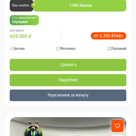
5 000 баллов
Ваш кешбек
Есть предложение?
Улучшим!
679 000 ₽
от 6 200 ₽/мес
609 000
₽
Бензин
Механика
Передний
Сравнить
Подробнее
Перезвоним за минуту