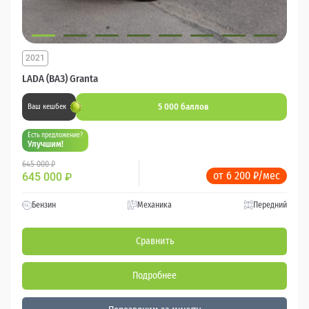
2021
LADA (ВАЗ) Granta
5 000 баллов
Ваш кешбек
Есть предложение?
Улучшим!
645 000 ₽
от 6 200 ₽/мес
645 000
₽
Бензин
Механика
Передний
Сравнить
Подробнее