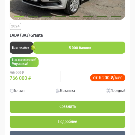
2024
LADA (ВАЗ) Granta
5 000 баллов
Ваш кешбек
Есть предложение?
Улучшим!
766 000 ₽
от 6 200 ₽/мес
766 000
₽
Бензин
Механика
Передний
Сравнить
Подробнее