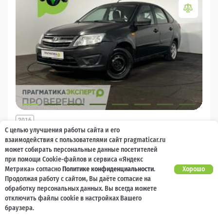
2016
С целью улучшения работы сайта и его
LADA (ВАЗ) Granta
взаимодействия с пользователями сайт pragmaticar.ru
может собирать персональные данные посетителей
2 000 баллов
Ваш кешбек
при помощи Cookie-файлов и сервиса «Яндекс
Метрика» согласно
Политике конфиденциальности
.
Хорошо
Продолжая работу с сайтом, Вы даёте согласие на
229 900 ₽
от 6 200 ₽/мес
218 900
₽
обработку персональных данных. Вы всегда можете
отключить файлы cookie в настройках Вашего
браузера.
Бензин
Механика
Передний