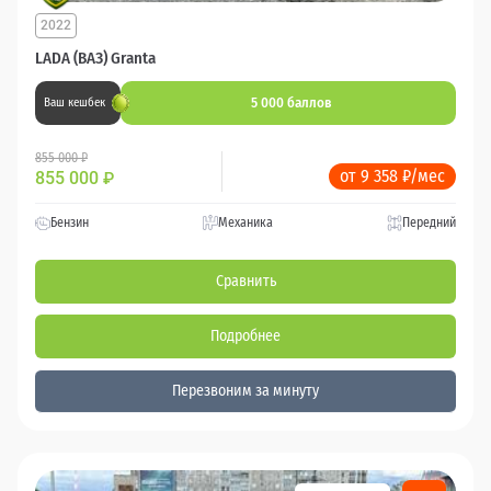
2022
LADA (ВАЗ) Granta
5 000 баллов
Ваш кешбек
855 000 ₽
от 9 358 ₽/мес
855 000
₽
Бензин
Механика
Передний
Сравнить
Подробнее
Перезвоним за минуту