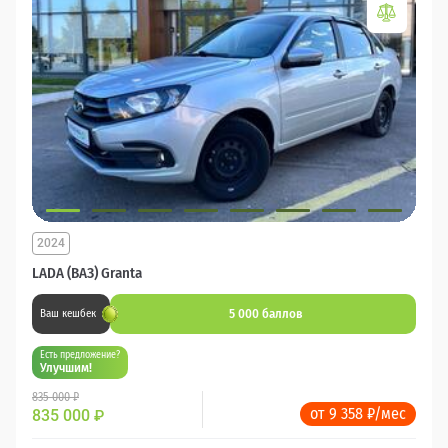
2024
LADA (ВАЗ) Granta
5 000 баллов
Ваш кешбек
Есть предложение?
Улучшим!
835 000 ₽
от 9 358 ₽/мес
835 000
₽