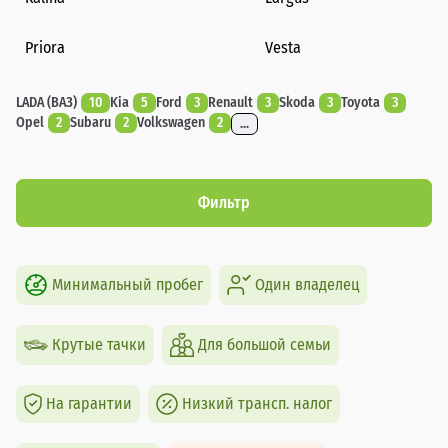
Priora
Vesta
LADA (ВАЗ)
10
Kia
5
Ford
3
Renault
3
Skoda
3
Toyota
3
Opel
2
Subaru
2
Volkswagen
2
...
Фильтр
Минимальный пробег
Один владелец
Крутые тачки
Для большой семьи
На гарантии
Низкий трансп. налог