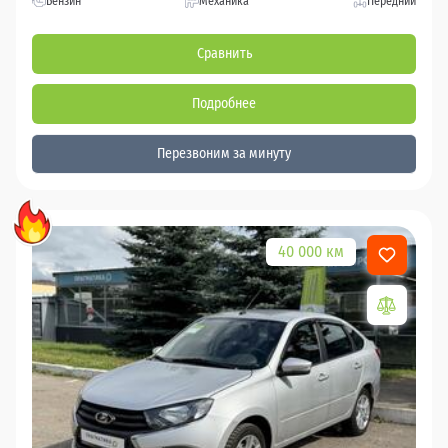
Бензин
Механика
Передний
Сравнить
Подробнее
Перезвоним за минуту
40 000 км