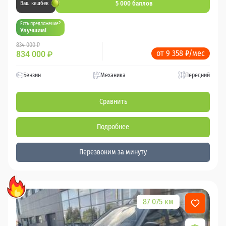
5 000 баллов
Ваш кешбек
Есть предложение?
Улучшим!
834 000 ₽
от 9 358 ₽/мес
834 000
₽
Бензин
Механика
Передний
Сравнить
Подробнее
Перезвоним за минуту
87 075 км