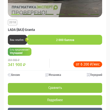
2018
LADA (ВАЗ) Granta
2 000 баллов
Ваш кешбек
Есть предложение?
Улучшим!
359 900 ₽
от 6 200 ₽/мес
341 900
₽
Бензин
Механика
Передний
Сравнить
Подробнее