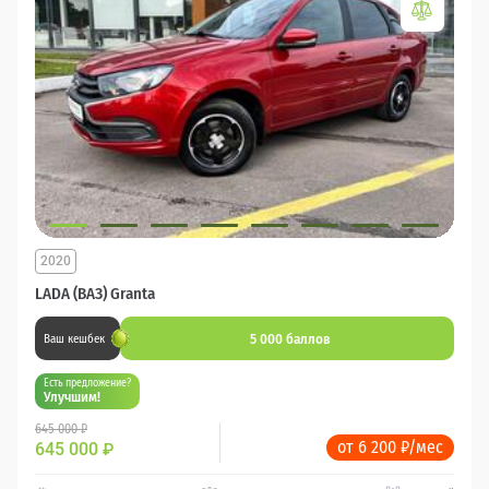
2020
LADA (ВАЗ) Granta
5 000 баллов
Ваш кешбек
Есть предложение?
Улучшим!
645 000 ₽
от 6 200 ₽/мес
645 000
₽