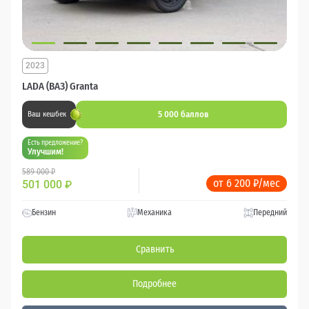
2023
LADA (ВАЗ) Granta
5 000 баллов
Ваш кешбек
Есть предложение?
Улучшим!
589 000 ₽
от 6 200 ₽/мес
501 000
₽
Бензин
Механика
Передний
Сравнить
Подробнее