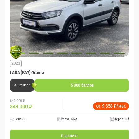
2023
LADA (ВАЗ) Granta
5 000 баллов
Ваш кешбек
849 000 ₽
от 9 358 ₽/мес
849 000
₽
Бензин
Механика
Передний
Сравнить