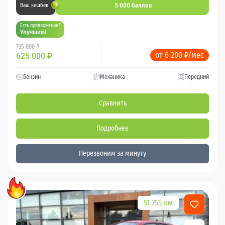
5 000 баллов
Ваш кешбек
Есть предложение?
Улучшим!
735 000 ₽
от 6 200 ₽/мес
625 000
₽
Бензин
Механика
Передний
Сравнить
Подробнее
Перезвоним за минуту
51 755 км