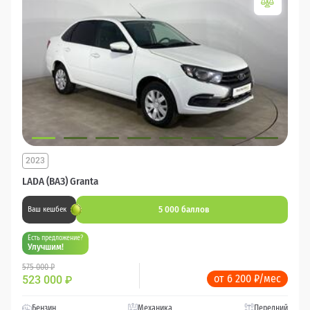
2023
LADA (ВАЗ) Granta
5 000 баллов
Ваш кешбек
Есть предложение?
Улучшим!
575 000 ₽
от 6 200 ₽/мес
523 000
₽
Бензин
Механика
Передний