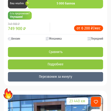
5 000 баллов
Ваш кешбек
Есть предложение?
Улучшим!
749 900 ₽
от 6 200 ₽/мес
749 900
₽
Бензин
Механика
Передний
Сравнить
Подробнее
Перезвоним за минуту
23 440 км