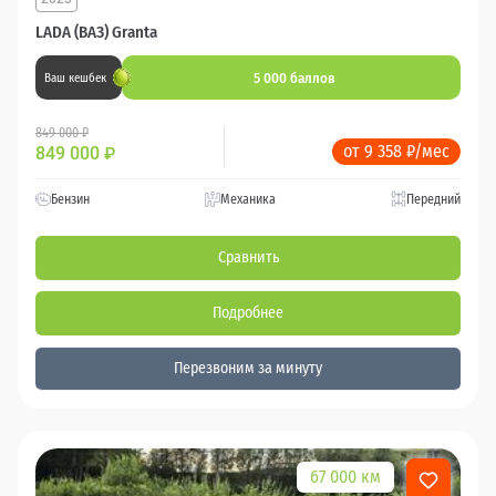
LADA (ВАЗ) Granta
5 000 баллов
Ваш кешбек
849 000 ₽
от 9 358 ₽/мес
849 000
₽
Бензин
Механика
Передний
Сравнить
Подробнее
Перезвоним за минуту
67 000 км