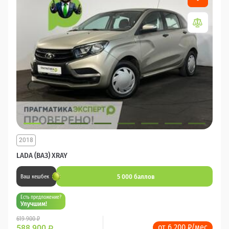
2018
LADA (ВАЗ) XRAY
5 000 баллов
Ваш кешбек
Есть предложение?
Улучшим!
619 900 ₽
от 6 200 ₽/мес
588 900
₽