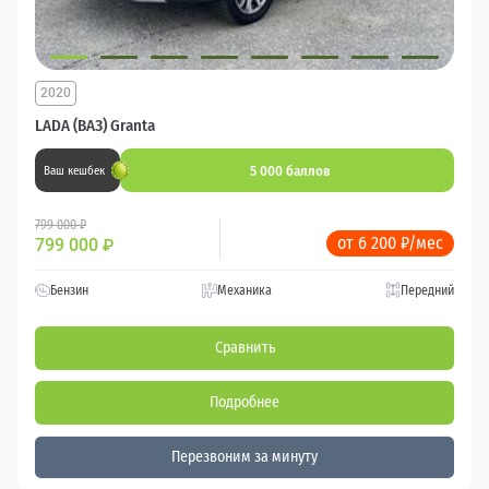
2020
LADA (ВАЗ) Granta
5 000 баллов
Ваш кешбек
799 000 ₽
от 6 200 ₽/мес
799 000
₽
Бензин
Механика
Передний
Сравнить
Подробнее
Перезвоним за минуту