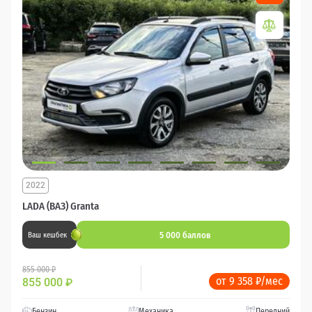
2022
LADA (ВАЗ) Granta
5 000 баллов
Ваш кешбек
855 000 ₽
от 9 358 ₽/мес
855 000
₽
Бензин
Механика
Передний