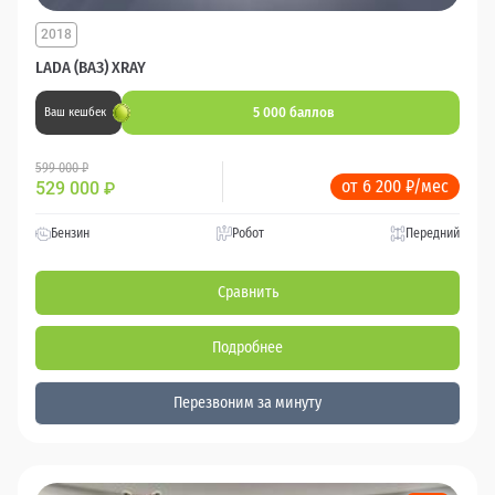
2018
LADA (ВАЗ) XRAY
5 000 баллов
Ваш кешбек
599 000 ₽
от 6 200 ₽/мес
529 000
₽
Бензин
Робот
Передний
Сравнить
Подробнее
Перезвоним за минуту