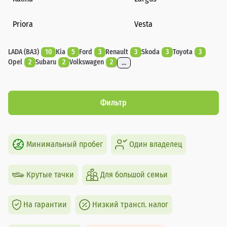
Priora
Vesta
LADA (ВАЗ)
10
Kia
5
Ford
3
Renault
3
Skoda
3
Toyota
3
Opel
2
Subaru
2
Volkswagen
2
...
Фильтр
Минимальный пробег
Один владелец
Крутые тачки
Для большой семьи
На гарантии
Низкий трансп. налог