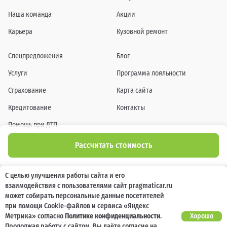
Наша команда
Акции
Карьера
Кузовной ремонт
Спецпредложения
Блог
Услуги
Программа лояльности
Страхование
Карта сайта
Кредитование
Контакты
Помощь при ДТП
Рассчитать стоимость
Информация о технических характеристиках, составе комплектаций, цветовой
С целью улучшения работы сайта и его
гамме и стоимости автомобилей, а также действующих акциях, сроках и условиях
взаимодействия с пользователями сайт pragmaticar.ru
их проведения, указанных на сайте www.pragmaticar.ru, носит информационный
характер и ни при каких условиях не является публичной офертой,
может собирать персональные данные посетителей
определяемой положениями пунктом 2 статьи 437 Гражданского кодекса
при помощи Cookie-файлов и сервиса «Яндекс
Российской Федерации. Для получения подробной информации обращайтесь к
специалистам нашей компании.
Метрика» согласно
Политике конфиденциальности
.
Хорошо
Продолжая работу с сайтом, Вы даёте согласие на