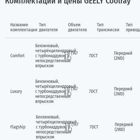
Комплектации и цены GEELY Coolray
Название
Тип
Объем
Тип
Тип
комплектации
двигателя
двигателя
трансмисии
привод
Бензиновый,
четырёхцилиндровый
1.5Т (147
Передний
Comfort
c турбонаддувом и
7DCT
л.с.)
(2WD)
непосредственным
впрыском
Бензиновый,
четырёхцилиндровый
1.5Т (147
Передний
Luxury
c турбонаддувом и
7DCT
л.с.)
(2WD)
непосредственным
впрыском
Бензиновый,
четырёхцилиндровый
1.5Т (147
Передний
Flagship
c турбонаддувом и
7DCT
л.с.)
(2WD)
непосредственным
впрыском