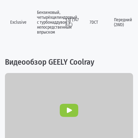
Бензиновый,
четырёхцилиндровый
1.5Т (147
Передний
Exclusive
c турбонаддувом и
7DCT
л.с.)
(2WD)
непосредственным
впрыском
Видеообзор GEELY Coolray