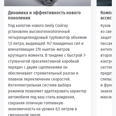
Динамика и эффективность нового
Компле
поколения
ассист
Под капотом нового Geely Coolray
Кузов кр
установлен высокотехнологичный
из свер
четырехцилиндровый турбомотор объемом
защитну
1,5 литра, выдающий 147 лошадиных сил и
пассажи
впечатляющие 270 ньютон-метров
интелле
крутящего момента. В тандеме с быстрой 7-
второго
ступенчатой преселективной коробкой
контрол
передач с двумя сцеплениями он
система
обеспечивает стремительный разгон и
предотв
плавное переключение скоростей.
слепых з
Интеллектуальная система выбора
и функц
режимов позволяет адаптировать характер
знаков 
автомобиля под ваш стиль вождения,
максима
сохраняя отличную топливную
экономичность на уровне 6,5 литров в
смешанном цикле.