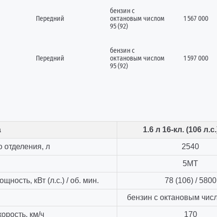
бензин с
Передний
октановым числом
1 567 000
95 (92)
бензин с
Передний
октановым числом
1 597 000
95 (92)
а
1.6 л 16-кл. (106 л.с
 отделения, л
2540
и
5МТ
ность, кВт (л.с.) / об. мин.
78 (106) / 5800
бензин с октановым числ
орость, км/ч
170