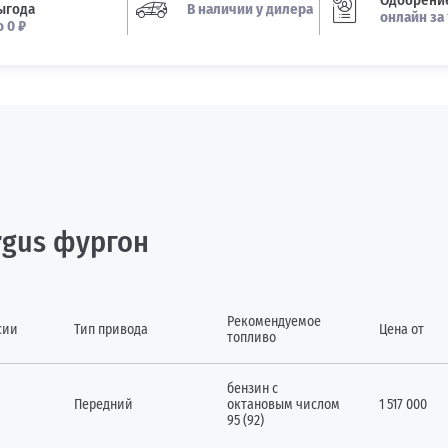
Одобрение
ыгода
В наличии у дилера
онлайн за 
о 0 ₽
rgus фургон
Рекомендуемое
сии
Тип привода
Цена от
топливо
бензин с
Передний
октановым числом
1 517 000
95 (92)