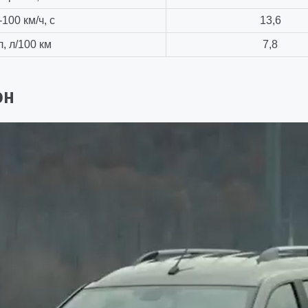
100 км/ч, с
13,6
 л/100 км
7,8
он