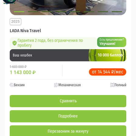
2025
LADA Niva Travel
Гарантия 2 года, без ограничения по
Есть предложение?
Улучшим!
пробегу
10 000 баллов
Ваш кешбек
1 603 000 ₽
от 14 544 ₽/мес
1 143 000
₽
Бензин
Механическая
Полный
Сравнить
Подробнее
Перезвоним за минуту