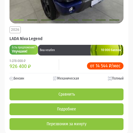
2026
LADA Niva Legend
Есть предложение?
10 000 баллов
Ваш кешбек
Улучшим!
1 278 000 ₽
от 14 544 ₽/мес
926 400
₽
Бензин
Механическая
Полный
Сравнить
Подробнее
Перезвоним за минуту