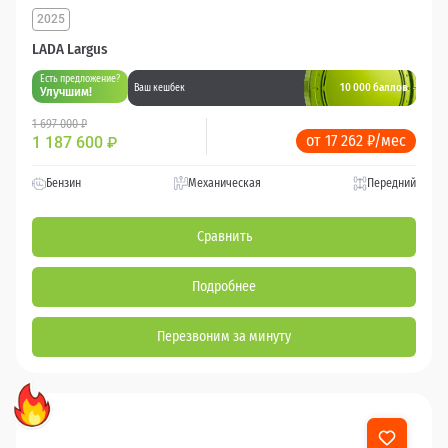
2025
LADA Largus
Есть предложение?
10 000 баллов
Ваш кешбек
Улучшим!
1 697 000 ₽
от 17 262 ₽/мес
1 187 600
₽
Бензин
Механическая
Передний
Сравнить
Подробнее
Перезвоним за минуту