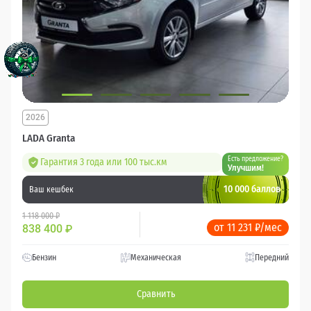
2026
LADA Granta
Есть предложение?
Гарантия 3 года или 100 тыс.км
Улучшим!
10 000 баллов
Ваш кешбек
1 118 000 ₽
от 11 231 ₽/мес
838 400
₽
Бензин
Механическая
Передний
Сравнить