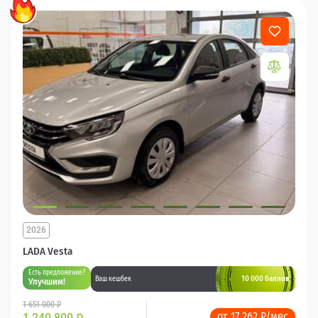
2026
LADA Vesta
Есть предложение?
10 000 баллов
Ваш кешбек
Улучшим!
1 651 000 ₽
от 17 262 ₽/мес
1 240 800
₽