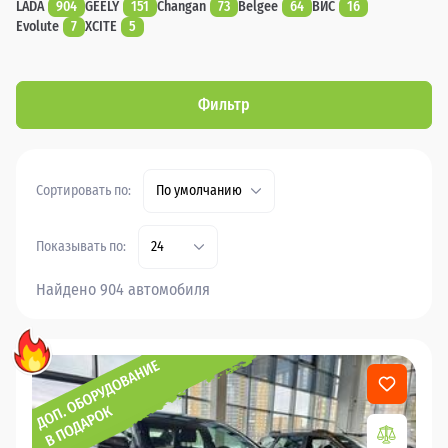
LADA
904
GEELY
151
Changan
73
Belgee
64
ВИС
16
Evolute
7
XCITE
5
Фильтр
Сортировать по:
По умолчанию
Показывать по:
24
Найдено 904 автомобиля