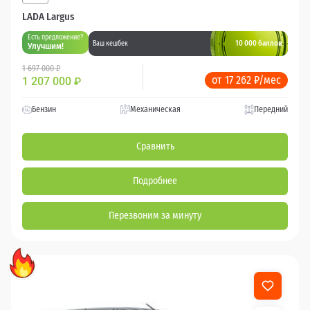
LADA Largus
Есть предложение?
10 000 баллов
Ваш кешбек
Улучшим!
1 697 000 ₽
от 17 262 ₽/мес
1 207 000
₽
Бензин
Механическая
Передний
Сравнить
Подробнее
Перезвоним за минуту