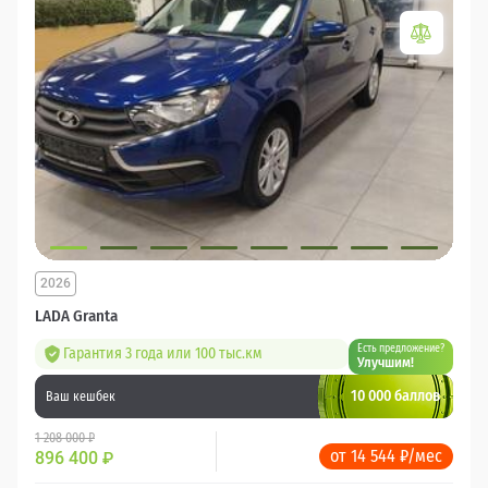
2026
LADA Granta
Есть предложение?
Гарантия 3 года или 100 тыс.км
Улучшим!
10 000 баллов
Ваш кешбек
1 208 000 ₽
от 14 544 ₽/мес
896 400
₽