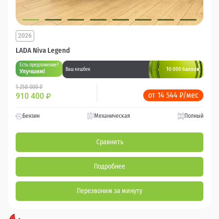
2026
LADA Niva Legend
Есть предложение?
10 000 баллов
Ваш кешбек
Улучшим!
1 258 000 ₽
от 14 544 ₽/мес
910 400
₽
Бензин
Механическая
Полный
Сравнить
Подробнее
Перезвоним за минуту