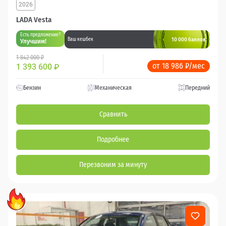
2026
LADA Vesta
Есть предложение?
10 000 баллов
Ваш кешбек
Улучшим!
1 842 000 ₽
от 18 986 ₽/мес
1 393 600
₽
Бензин
Механическая
Передний
Сравнить
Подробнее
Перезвоним за минуту