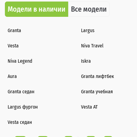
Модели в наличии
Все модели
Granta
Largus
Vesta
Niva Travel
Niva Legend
Iskra
Aura
Granta лифтбек
Granta седан
Granta учебная
Largus фургон
Vesta AT
Vesta седан