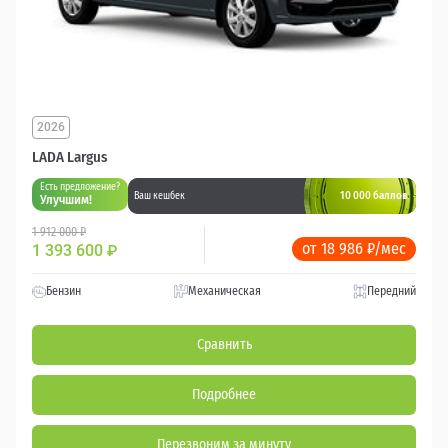
2026
LADA Largus
Есть предложение?
10 000 баллов
Ваш кешбек
Улучшим!
1 912 000 ₽
от 18 986 ₽/мес
1 393 600
₽
Бензин
Механическая
Передний
Сравнить
Подробнее
Перезвоним за минуту