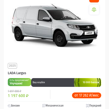
2025
LADA Largus
Есть предложение?
10 000 баллов
Ваш кешбек
Улучшим!
1 697 000 ₽
от 17 262 ₽/мес
1 197 600
₽
Бензин
Механическая
Передний