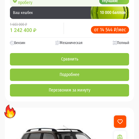
Улучшим!
пробегу
10 000 баллов
Ваш кешбек
1 603 000 ₽
от 14 544 ₽/мес
1 242 400
₽
Бензин
Механическая
Полный
Сравнить
Подробнее
Перезвоним за минуту