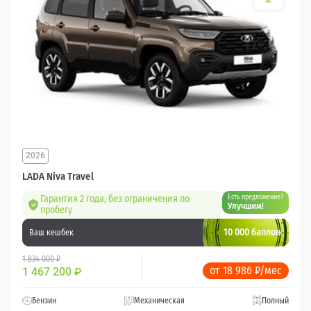
2026
LADA Niva Travel
Гарантия 2 года, без ограничения по
Есть предложение?
Улучшим!
пробегу
10 000 баллов
Ваш кешбек
1 834 000 ₽
от 18 986 ₽/мес
1 467 200
₽
Бензин
Механическая
Полный