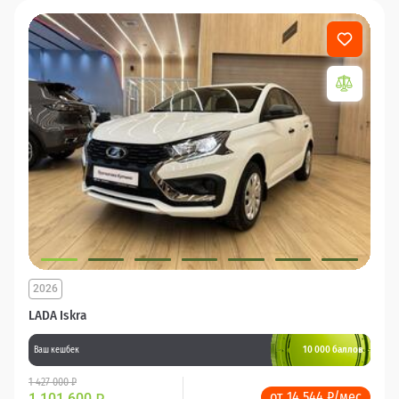
2026
LADA Iskra
10 000 баллов
Ваш кешбек
1 427 000 ₽
от 14 544 ₽/мес
1 101 600
₽