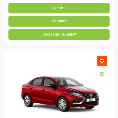
Сравнить
Подробнее
Перезвоним за минуту