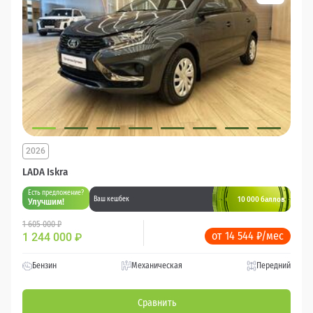
2026
LADA Iskra
Есть предложение?
10 000 баллов
Ваш кешбек
Улучшим!
1 605 000 ₽
от 14 544 ₽/мес
1 244 000
₽
Бензин
Механическая
Передний
Сравнить