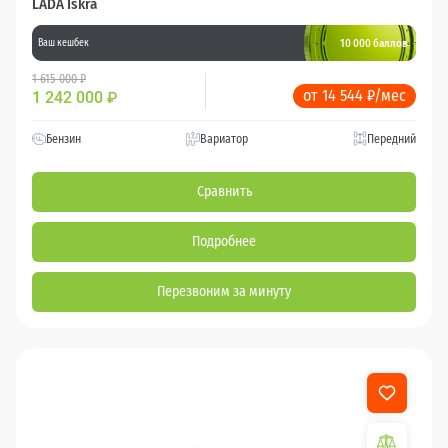
LADA Iskra
10 000 баллов
Ваш кешбек
1 615 000 ₽
от 14 544 ₽/мес
1 242 000
₽
Бензин
Вариатор
Передний
Сравнить
Подробнее
Перезвоним за минуту