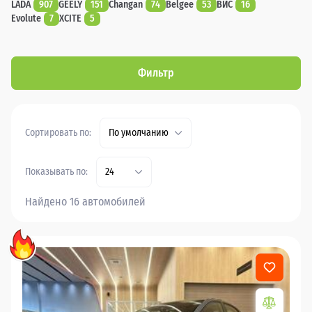
LADA
907
GEELY
151
Changan
74
Belgee
53
ВИС
16
Evolute
7
XCITE
5
Фильтр
Сортировать по:
По умолчанию
Показывать по:
24
Найдено 16 автомобилей