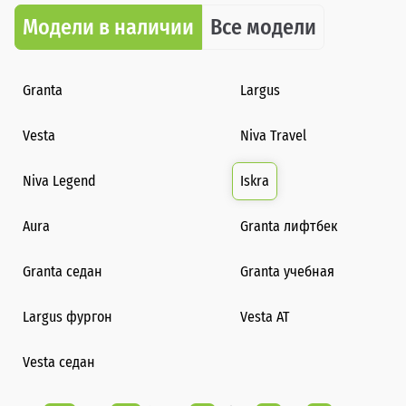
Модели в наличии
Все модели
Granta
Largus
Vesta
Niva Travel
Niva Legend
Iskra
Aura
Granta лифтбек
Granta седан
Granta учебная
Largus фургон
Vesta AT
Vesta седан