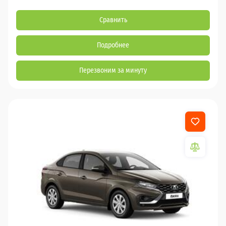
Сравнить
Подробнее
Перезвоним за минуту