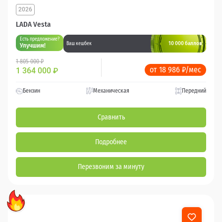
2026
LADA Vesta
Есть предложение?
10 000 баллов
Ваш кешбек
Улучшим!
1 805 000 ₽
от 18 986 ₽/мес
1 364 000
₽
Бензин
Механическая
Передний
Сравнить
Подробнее
Перезвоним за минуту