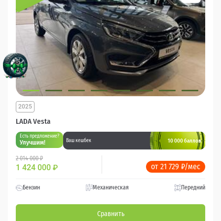
2025
LADA Vesta
Есть предложение?
10 000 баллов
Ваш кешбек
Улучшим!
2 014 000 ₽
от 21 729 ₽/мес
1 424 000
₽
Бензин
Механическая
Передний
Сравнить