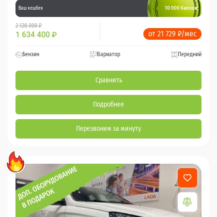
10 000 баллов
Ваш кешбек
2 128 000 ₽
от 21 729 ₽/мес
1 634 400
₽
Бензин
Вариатор
Передний
Сравнить
Подробнее
Перезвоним за минуту