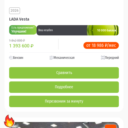
2026
LADA Vesta
Есть предложение?
10 000 баллов
Ваш кешбек
Улучшим!
1 842 000 ₽
от 18 986 ₽/мес
1 393 600
₽
Бензин
Механическая
Передний
Сравнить
Подробнее
Перезвоним за минуту