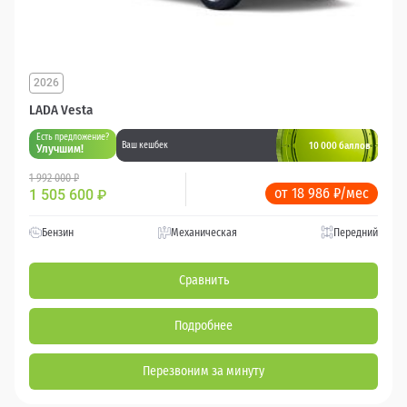
2026
LADA Vesta
Есть предложение?
10 000 баллов
Ваш кешбек
Улучшим!
1 992 000 ₽
от 18 986 ₽/мес
1 505 600
₽
Бензин
Механическая
Передний
Сравнить
Подробнее
Перезвоним за минуту