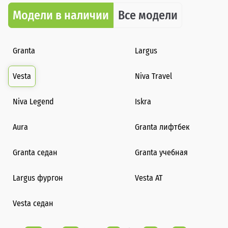
Модели в наличии
Все модели
Granta
Largus
Vesta
Niva Travel
Niva Legend
Iskra
Aura
Granta лифтбек
Granta седан
Granta учебная
Largus фургон
Vesta AT
Vesta седан