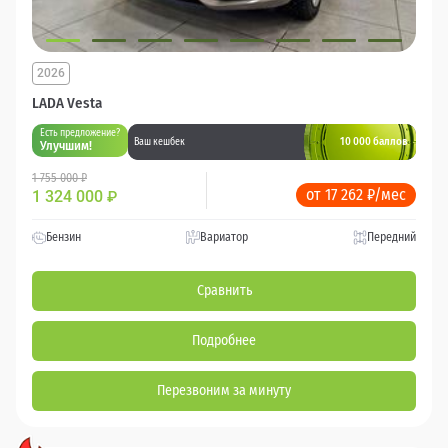
2026
LADA Vesta
Есть предложение?
10 000 баллов
Ваш кешбек
Улучшим!
1 755 000 ₽
от 17 262 ₽/мес
1 324 000
₽
Бензин
Вариатор
Передний
Сравнить
Подробнее
Перезвоним за минуту