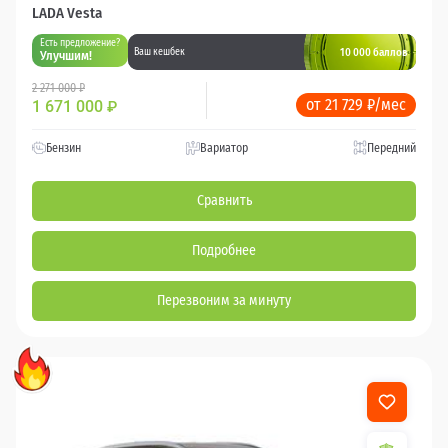
LADA Vesta
Есть предложение?
10 000 баллов
Ваш кешбек
Улучшим!
2 271 000 ₽
от 21 729 ₽/мес
1 671 000
₽
Бензин
Вариатор
Передний
Сравнить
Подробнее
Перезвоним за минуту