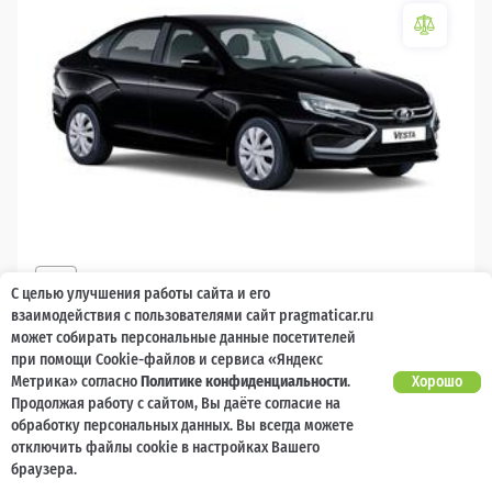
2026
С целью улучшения работы сайта и его
LADA Vesta
взаимодействия с пользователями сайт pragmaticar.ru
может собирать персональные данные посетителей
Есть предложение?
10 000 баллов
Ваш кешбек
Улучшим!
при помощи Cookie-файлов и сервиса «Яндекс
Метрика» согласно
Политике конфиденциальности
.
Хорошо
1 842 000 ₽
Продолжая работу с сайтом, Вы даёте согласие на
от 18 986 ₽/мес
1 393 600
₽
обработку персональных данных. Вы всегда можете
отключить файлы cookie в настройках Вашего
Бензин
Механическая
Передний
браузера.