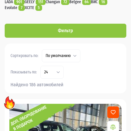
LADA
901
GEELY
151
Changan
72
Belgee
64
ВИС
16
Evolute
7
XCITE
5
Фильтр
Сортировать по:
По умолчанию
Показывать по:
24
Найдено 186 автомобилей