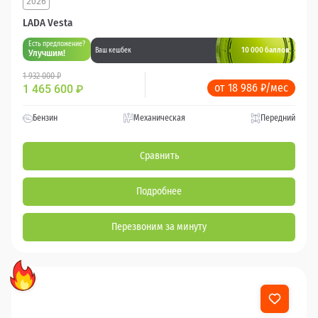
2026
LADA Vesta
Есть предложение?
10 000 баллов
Ваш кешбек
Улучшим!
1 932 000 ₽
от 18 986 ₽/мес
1 465 600
₽
Бензин
Механическая
Передний
Сравнить
Подробнее
Перезвоним за минуту