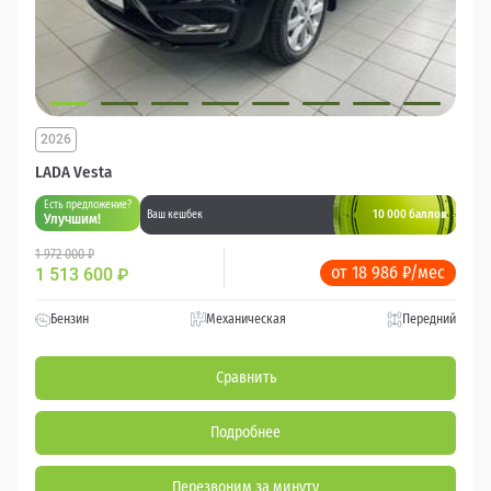
2026
LADA Vesta
Есть предложение?
10 000 баллов
Ваш кешбек
Улучшим!
1 972 000 ₽
от 18 986 ₽/мес
1 513 600
₽
Бензин
Механическая
Передний
Сравнить
Подробнее
Перезвоним за минуту