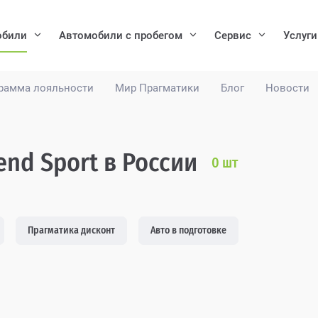
обили
Автомобили с пробегом
Сервис
Услуги
рамма лояльности
Мир Прагматики
Блог
Новости
end Sport в России
0
шт
Прагматика дисконт
Авто в подготовке