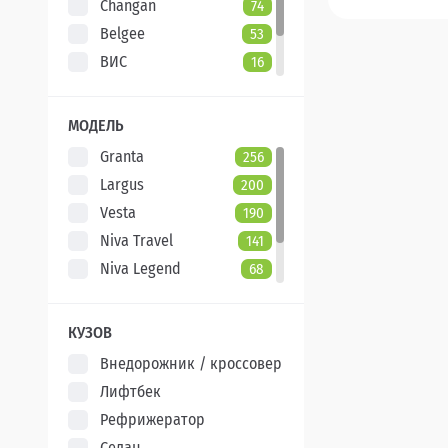
Changan
74
Belgee
53
ВИС
16
Evolute
7
XCITE
5
МОДЕЛЬ
Granta
256
Largus
200
Vesta
190
Niva Travel
141
Niva Legend
68
Iskra
47
Aura
5
КУЗОВ
Внедорожник / кроссовер
Лифтбек
Рефрижератор
Седан