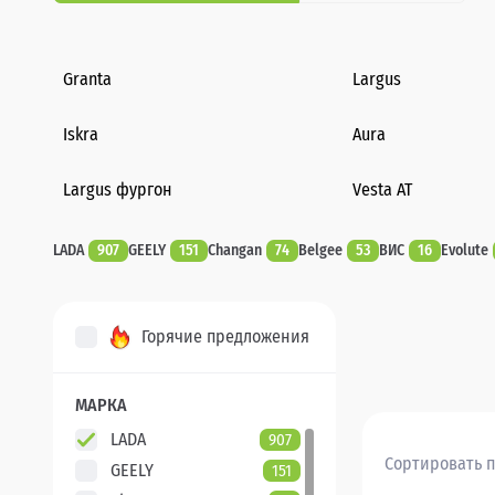
Granta
Largus
Iskra
Aura
Largus фургон
Vesta AT
LADA
907
GEELY
151
Changan
74
Belgee
53
ВИС
16
Evolute
Горячие предложения
МАРКА
LADA
907
Сортировать п
GEELY
151