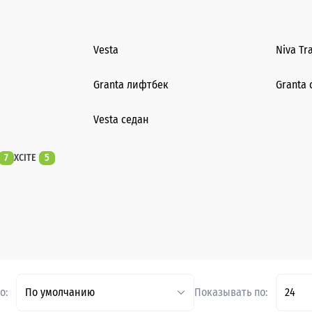
Vesta
Niva Tr
Granta лифтбек
Granta 
Vesta седан
7
XCITE
5
о:
По умолчанию
Показывать по:
24