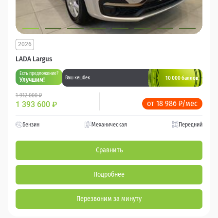
2026
LADA Largus
Есть предложение?
10 000 баллов
Ваш кешбек
Улучшим!
1 912 000 ₽
от 18 986 ₽/мес
1 393 600
₽
Бензин
Механическая
Передний
Сравнить
Подробнее
Перезвоним за минуту