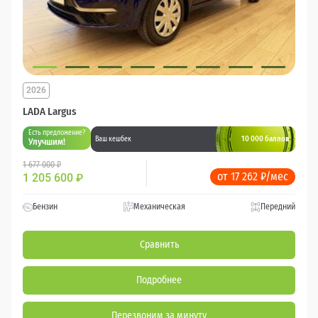
2026
LADA Largus
Есть предложение?
10 000 баллов
Ваш кешбек
Улучшим!
1 677 000 ₽
от 17 262 ₽/мес
1 205 600
₽
Бензин
Механическая
Передний
Сравнить
Подробнее
Перезвоним за минуту