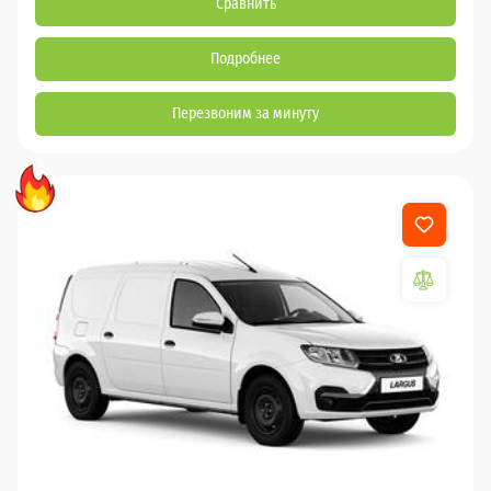
Сравнить
Подробнее
Перезвоним за минуту