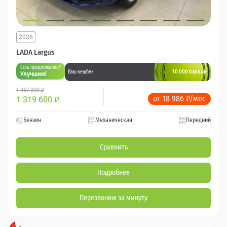
2026
LADA Largus
Есть предложение?
10 000 баллов
Ваш кешбек
Улучшим!
1 862 000 ₽
от 18 986 ₽/мес
1 319 600
₽
Бензин
Механическая
Передний
Сравнить
Подробнее
Перезвоним за минуту