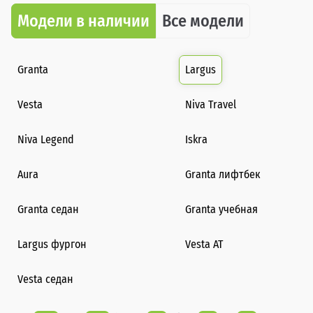
Модели в наличии
Все модели
Granta
Largus
Vesta
Niva Travel
Niva Legend
Iskra
Aura
Granta лифтбек
Granta седан
Granta учебная
Largus фургон
Vesta AT
Vesta седан