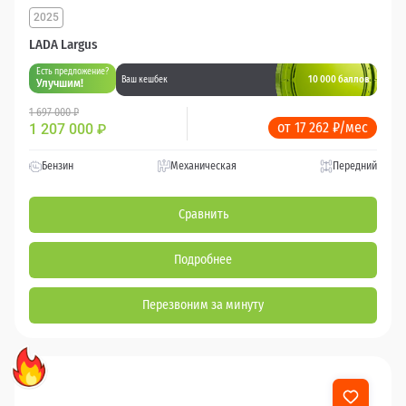
2025
LADA Largus
Есть предложение?
10 000 баллов
Ваш кешбек
Улучшим!
1 697 000 ₽
от 17 262 ₽/мес
1 207 000
₽
Бензин
Механическая
Передний
Сравнить
Подробнее
Перезвоним за минуту