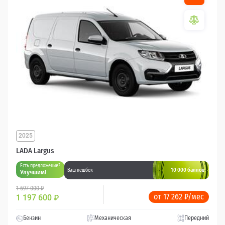
2025
LADA Largus
Есть предложение?
10 000 баллов
Ваш кешбек
Улучшим!
1 697 000 ₽
от 17 262 ₽/мес
1 197 600
₽
Бензин
Механическая
Передний