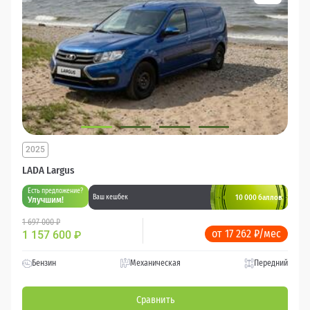
2025
LADA Largus
Есть предложение?
10 000 баллов
Ваш кешбек
Улучшим!
1 697 000 ₽
от 17 262 ₽/мес
1 157 600
₽
Бензин
Механическая
Передний
Сравнить