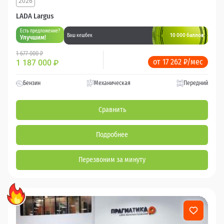
2026
LADA Largus
Есть предложение?
10 000 баллов
Ваш кешбек
Улучшим!
1 677 000 ₽
от 17 262 ₽/мес
1 187 000
₽
Бензин
Механическая
Передний
Сравнить
Подробнее
Перезвоним за минуту