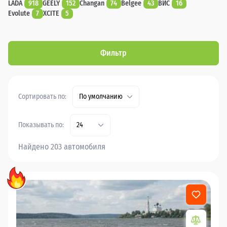
LADA
918
GEELY
152
Changan
74
Belgee
43
ВИС
16
Evolute
7
XCITE
5
Фильтр
Сортировать по:
По умолчанию
Показывать по:
24
Найдено 203 автомобиля