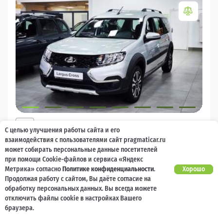
2026
С целью улучшения работы сайта и его
LADA Largus
взаимодействия с пользователями сайт pragmaticar.ru
может собирать персональные данные посетителей
Есть предложение?
10 000 баллов
Ваш кешбек
Улучшим!
при помощи Cookie-файлов и сервиса «Яндекс
Метрика» согласно
Политике конфиденциальности
.
Хорошо
2 017 000 ₽
Продолжая работу с сайтом, Вы даёте согласие на
от 21 729 ₽/мес
1 477 600
₽
обработку персональных данных. Вы всегда можете
отключить файлы cookie в настройках Вашего
Бензин
Механическая
Передний
браузера.