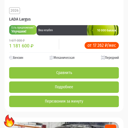
2026
LADA Largus
Есть предложение?
10 000 баллов
Ваш кешбек
Улучшим!
1 677 000 ₽
от 17 262 ₽/мес
1 181 600
₽
Бензин
Механическая
Передний
Сравнить
Подробнее
Перезвоним за минуту