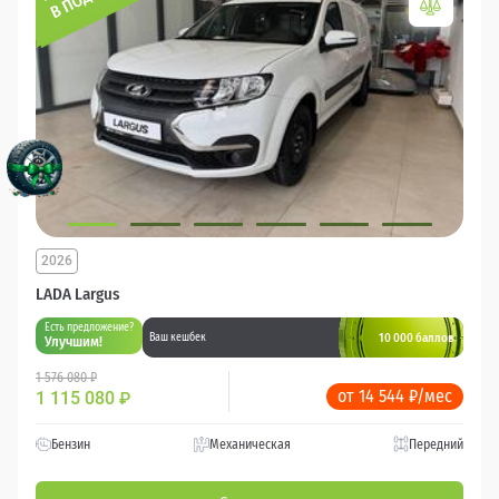
2026
LADA Largus
Есть предложение?
10 000 баллов
Ваш кешбек
Улучшим!
1 576 080 ₽
от 14 544 ₽/мес
1 115 080
₽
Бензин
Механическая
Передний