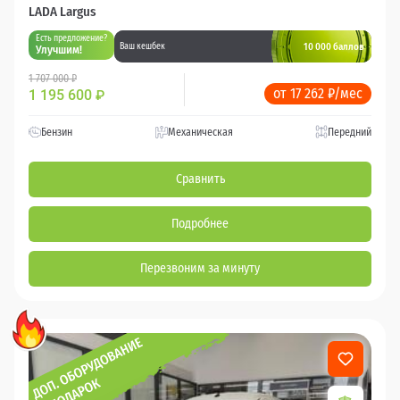
LADA Largus
Есть предложение?
10 000 баллов
Ваш кешбек
Улучшим!
1 707 000 ₽
от 17 262 ₽/мес
1 195 600
₽
Бензин
Механическая
Передний
Сравнить
Подробнее
Перезвоним за минуту