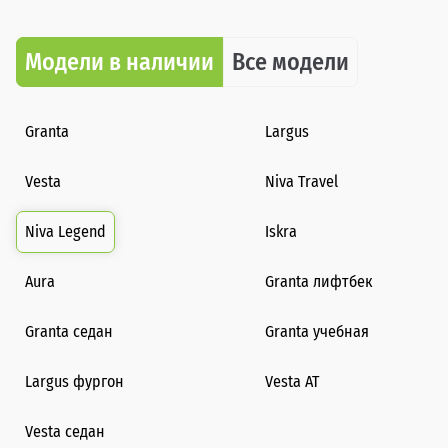
Модели в наличии
Все модели
Granta
Largus
Vesta
Niva Travel
Niva Legend
Iskra
Aura
Granta лифтбек
Granta седан
Granta учебная
Largus фургон
Vesta AT
Vesta седан