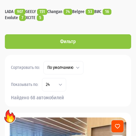
LADA
907
GEELY
151
Changan
74
Belgee
53
ВИС
16
Evolute
7
XCITE
5
Фильтр
Сортировать по:
По умолчанию
Показывать по:
24
Найдено 68 автомобилей