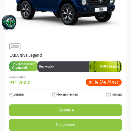
2026
LADA Niva Legend
Есть предложение?
10 000 баллов
Ваш кешбек
Улучшим!
1 259 000 ₽
от 14 544 ₽/мес
911 200
₽
Бензин
Механическая
Полный
Сравнить
Подробнее