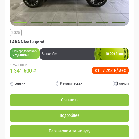
2025
LADA Niva Legend
Есть предложение?
10 000 баллов
Ваш кешбек
Улучшим!
1 752 000 ₽
от 17 262 ₽/мес
1 341 600
₽
Бензин
Механическая
Полный
Сравнить
Подробнее
Перезвоним за минуту