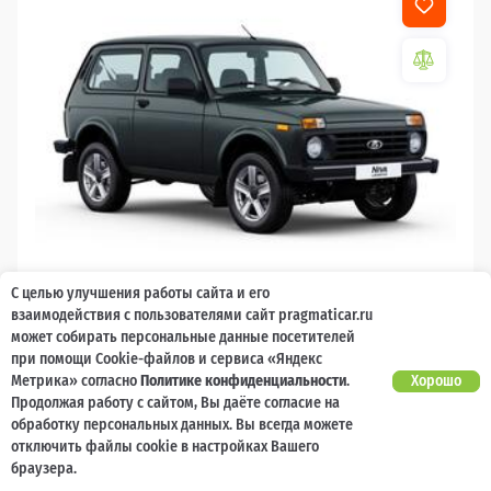
С целью улучшения работы сайта и его
2026
взаимодействия с пользователями сайт pragmaticar.ru
может собирать персональные данные посетителей
LADA Niva Legend
при помощи Cookie-файлов и сервиса «Яндекс
Метрика» согласно
Политике конфиденциальности
.
Хорошо
10 000 баллов
Ваш кешбек
Продолжая работу с сайтом, Вы даёте согласие на
обработку персональных данных. Вы всегда можете
1 119 000 ₽
от 11 231 ₽/мес
799 200
отключить файлы cookie в настройках Вашего
₽
браузера.