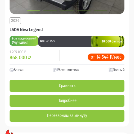
2026
LADA Niva Legend
Есть предложение?
10 000 баллов
Ваш кешбек
Улучшим!
1 205 000 ₽
от 14 544 ₽/мес
868 000
₽
Бензин
Механическая
Полный
Сравнить
Подробнее
Перезвоним за минуту