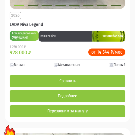
2026
LADA Niva Legend
Есть предложение?
10 000 баллов
Ваш кешбек
Улучшим!
1 278 000 ₽
от 14 544 ₽/мес
928 000
₽
Бензин
Механическая
Полный
Сравнить
Подробнее
Перезвоним за минуту