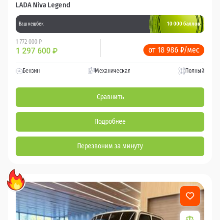
LADA Niva Legend
10 000 баллов
Ваш кешбек
1 772 000 ₽
от 18 986 ₽/мес
1 297 600
₽
Бензин
Механическая
Полный
Сравнить
Подробнее
Перезвоним за минуту