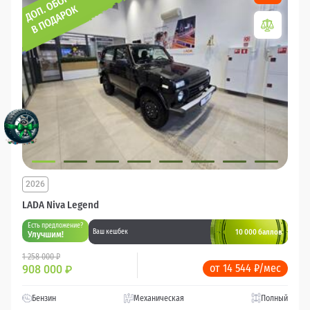
2026
LADA Niva Legend
Есть предложение?
10 000 баллов
Ваш кешбек
Улучшим!
1 258 000 ₽
от 14 544 ₽/мес
908 000
₽
Бензин
Механическая
Полный