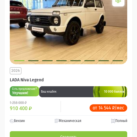
2026
LADA Niva Legend
Есть предложение?
10 000 баллов
Ваш кешбек
Улучшим!
1 258 000 ₽
от 14 544 ₽/мес
910 400
₽
Бензин
Механическая
Полный