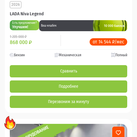
2026
LADA Niva Legend
Есть предложение?
10 000 баллов
Ваш кешбек
Улучшим!
1 205 000 ₽
от 14 544 ₽/мес
868 000
₽
Бензин
Механическая
Полный
Сравнить
Подробнее
Перезвоним за минуту