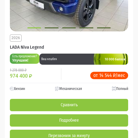
2026
LADA Niva Legend
Есть предложение?
10 000 баллов
Ваш кешбек
Улучшим!
1 278 000 ₽
от 14 544 ₽/мес
974 400
₽
Бензин
Механическая
Полный
Сравнить
Подробнее
Перезвоним за минуту