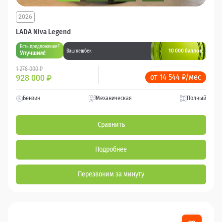
2026
LADA Niva Legend
Есть предложение?
10 000 баллов
Ваш кешбек
Улучшим!
1 278 000 ₽
от 14 544 ₽/мес
928 000
₽
Бензин
Механическая
Полный
Сравнить
Подробнее
Перезвоним за минуту