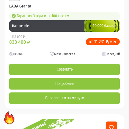
LADA Granta
Гарантия 3 года или 100 тыс.км
10 000 баллов
Ваш кешбек
1 118 000 ₽
от 11 231 ₽/мес
838 400
₽
Бензин
Механическая
Передний
Сравнить
Подробнее
Перезвоним за минуту