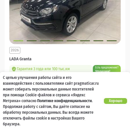
2026
LADA Granta
Есть предложение?
Гарантия 3 года или 100 тыс.км
Улучшим!
С целью улучшения работы сайта и его
10 000 баллов
Ваш кешбек
взаимодействия с пользователями сайт pragmaticar.ru
может собирать персональные данные посетителей
1 218 000 ₽
при помощи Cookie-файлов и сервиса «Яндекс
от 14 544 ₽/мес
904 400
₽
Метрика» согласно
Политике конфиденциальности
.
Хорошо
Продолжая работу с сайтом, Вы даёте согласие на
Бензин
Механическая
Передний
обработку персональных данных. Вы всегда можете
отключить файлы cookie в настройках Вашего
Сравнить
браузера.