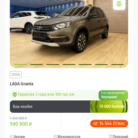
2026
LADA Granta
Есть предложение?
Гарантия 3 года или 100 тыс.км
Улучшим!
10 000 баллов
Ваш кешбек
1 246 000 ₽
от 14 544 ₽/мес
940 800
₽
Бензин
Механическая
Передний