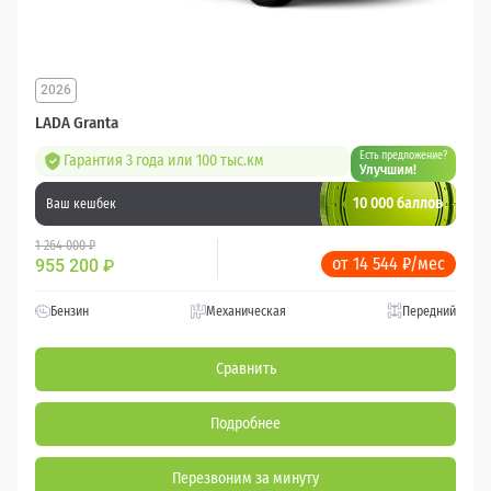
2026
LADA Granta
Есть предложение?
Гарантия 3 года или 100 тыс.км
Улучшим!
10 000 баллов
Ваш кешбек
1 264 000 ₽
от 14 544 ₽/мес
955 200
₽
Бензин
Механическая
Передний
Сравнить
Подробнее
Перезвоним за минуту