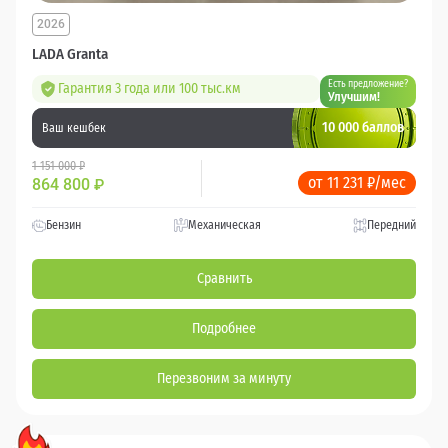
2026
LADA Granta
Есть предложение?
Гарантия 3 года или 100 тыс.км
Улучшим!
10 000 баллов
Ваш кешбек
1 151 000 ₽
от 11 231 ₽/мес
864 800
₽
Бензин
Механическая
Передний
Сравнить
Подробнее
Перезвоним за минуту