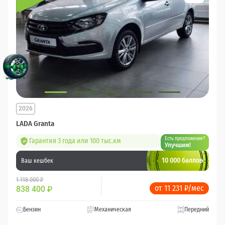
2026
LADA Granta
Есть предложение?
Гарантия 3 года или 100 тыс.км
Улучшим!
10 000 баллов
Ваш кешбек
1 118 000 ₽
от 11 231 ₽/мес
838 400
₽
Бензин
Механическая
Передний