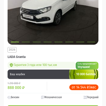
2026
LADA Granta
Есть предложение?
Гарантия 3 года или 100 тыс.км
Улучшим!
10 000 баллов
Ваш кешбек
1 210 000 ₽
от 14 544 ₽/мес
888 000
₽
Бензин
Механическая
Передний