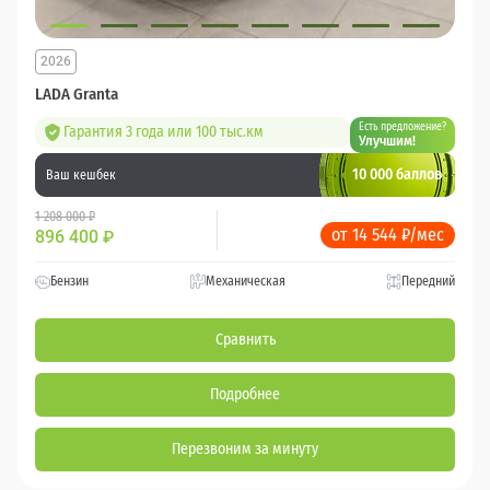
2026
LADA Granta
Есть предложение?
Гарантия 3 года или 100 тыс.км
Улучшим!
10 000 баллов
Ваш кешбек
1 208 000 ₽
от 14 544 ₽/мес
896 400
₽
Бензин
Механическая
Передний
Сравнить
Подробнее
Перезвоним за минуту