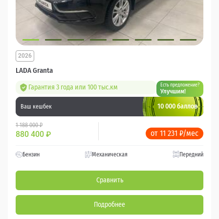
2026
LADA Granta
Есть предложение?
Гарантия 3 года или 100 тыс.км
Улучшим!
10 000 баллов
Ваш кешбек
1 188 000 ₽
от 11 231 ₽/мес
880 400
₽
Бензин
Механическая
Передний
Сравнить
Подробнее