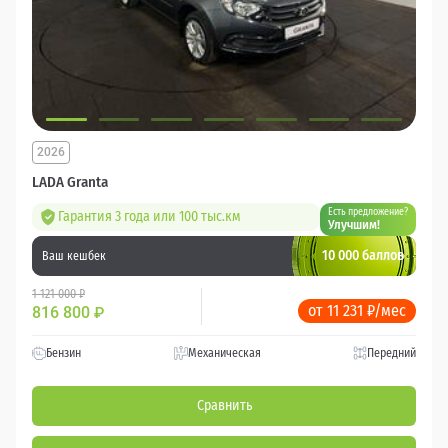
2026
LADA Granta
Есть предложение?
Гарантия 3 года или 100 тыс.км
Улучшим!
10 000 баллов
Ваш кешбек
1 121 000 ₽
от 11 231 ₽/мес
816 800
₽
Бензин
Механическая
Передний
Сравнить