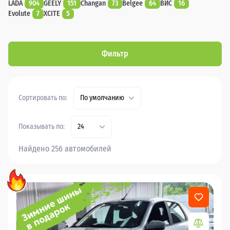
LADA
904
GEELY
151
Changan
73
Belgee
64
ВИС
16
Evolute
7
XCITE
5
Фильтр
Сортировать по:
По умолчанию
Показывать по:
24
Найдено 256 автомобилей