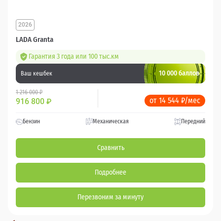
2026
LADA Granta
Гарантия 3 года или 100 тыс.км
10 000 баллов
Ваш кешбек
1 216 000 ₽
от 14 544 ₽/мес
916 800
₽
Бензин
Механическая
Передний
Сравнить
Подробнее
Перезвоним за минуту