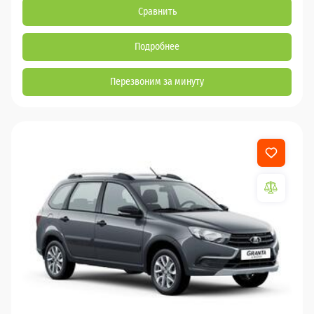
Сравнить
Подробнее
Перезвоним за минуту