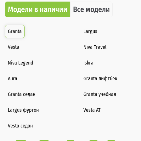
Модели в наличии
Все модели
Granta
Largus
Vesta
Niva Travel
Niva Legend
Iskra
Aura
Granta лифтбек
Granta седан
Granta учебная
Largus фургон
Vesta AT
Vesta седан