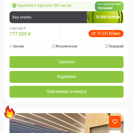
Есть предложение?
Гарантия 3 года или 100 тыс.км
Улучшим!
10 000 баллов
Ваш кешбек
1 087 020 ₽
от 11 231 ₽/мес
777 020
₽
Бензин
Механическая
Передний
Сравнить
Подробнее
Перезвоним за минуту