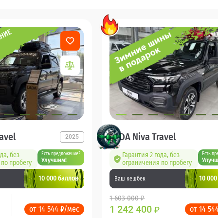
avel
LADA Niva Travel
2025
да, без
Есть предложение?
Гарантия 2 года, без
Есть пр
Улучшим!
Улучш
по пробегу
ограничения по пробегу
10 000 баллов
10 000
Ваш кешбек
1 603 000 ₽
1 242 400
от 14 544 ₽/мес
от 14 54
₽