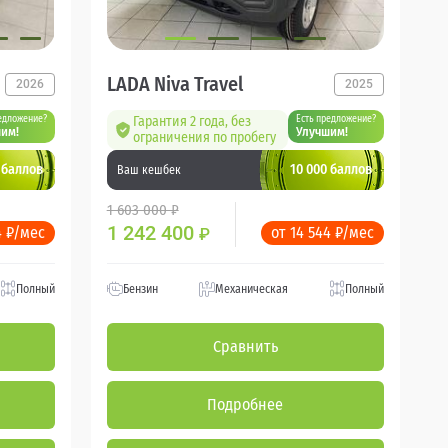
LADA Niva Travel
2026
2025
едложение?
Гарантия 2 года, без
Есть предложение?
им!
Улучшим!
ограничения по пробегу
 баллов
10 000 баллов
Ваш кешбек
1 603 000 ₽
1 242 400
4 ₽/мес
от 14 544 ₽/мес
₽
Полный
Бензин
Механическая
Полный
Сравнить
Подробнее