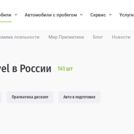
обили
Автомобили с пробегом
Сервис
Услуги
рамма лояльности
Мир Прагматики
Блог
Новости
el в России
141
шт
Прагматика дисконт
Авто в подготовке