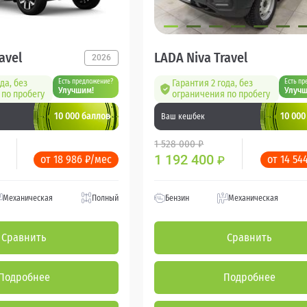
avel
LADA Niva Travel
2026
да, без
Есть предложение?
Гарантия 2 года, без
Есть пр
Улучшим!
Улучш
по пробегу
ограничения по пробегу
10 000 баллов
10 000
Ваш кешбек
1 528 000 ₽
1 192 400
от 18 986 ₽/мес
от 14 54
₽
Механическая
Полный
Бензин
Механическая
Сравнить
Сравнить
Подробнее
Подробнее