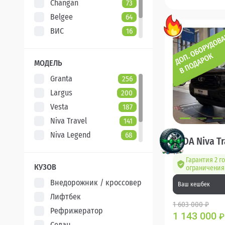
Changan
73
Belgee
64
ВИС
16
Evolute
7
XCITE
5
МОДЕЛЬ
Granta
256
Largus
200
Vesta
187
Niva Travel
141
Niva Legend
68
LADA Niva Tr
Iskra
47
Гарантия 2 го
Aura
5
КУЗОВ
ограничения 
Внедорожник / кроссовер
Ваш кешбек
Лифтбек
1 603 000 ₽
Рефрижератор
1 143 000
₽
Седан