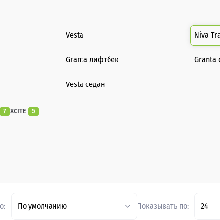
Vesta
Niva Tr
Granta лифтбек
Granta 
Vesta седан
7
XCITE
5
о:
По умолчанию
Показывать по:
24