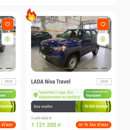
LADA Niva Travel
2025
2026
едложение?
Гарантия 2 года, без
Есть предложение?
им!
Улучшим!
ограничения по пробегу
 баллов
10 000 баллов
Ваш кешбек
1 439 000 ₽
1 121 200
4 ₽/мес
от 14 544 ₽/мес
₽