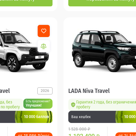
avel
LADA Niva Travel
2026
да, без
Есть предложение?
Гарантия 2 года, без ограничения
Улучшим!
по пробегу
пробегу
10 000 баллов
10 000
Ваш кешбек
1 528 000 ₽
от 18 986 ₽/мес
от 14 54