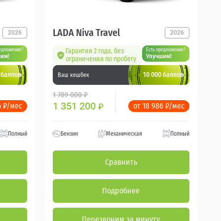
LADA Niva Travel
2026
2026
едложение?
Гарантия 2 года, без
Есть предложение?
им!
Улучшим!
ограничения по пробегу
 баллов
10 000 баллов
Ваш кешбек
1 789 000 ₽
1 351 200
6 ₽/мес
от 18 986 ₽/мес
₽
Полный
Бензин
Механическая
Полный
Сравнить
Подробнее
Перезвоним за минуту