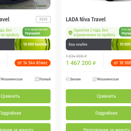
avel
LADA Niva Travel
2025
да, без
Есть предложение?
Гарантия 2 года, без
Есть пр
Улучшим!
Улучш
по пробегу
ограничения по пробегу
10 000 баллов
10 000
Ваш кешбек
1 834 000 ₽
1 467 200
от 14 544 ₽/мес
от 18 98
₽
Механическая
Полный
Бензин
Механическая
Сравнить
Сравнить
Подробнее
Подробнее
воним за минуту
Перезвоним за минуту