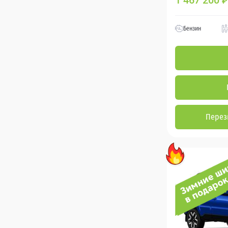
1 467 200
₽
Бензин
Перез