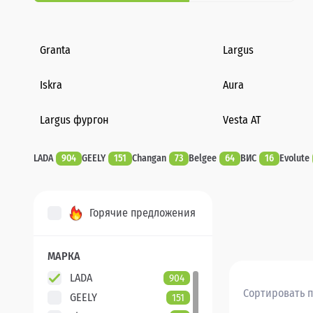
Granta
Largus
Iskra
Aura
Largus фургон
Vesta AT
LADA
904
GEELY
151
Changan
73
Belgee
64
ВИС
16
Evolute
Горячие предложения
МАРКА
LADA
904
Сортировать п
GEELY
151