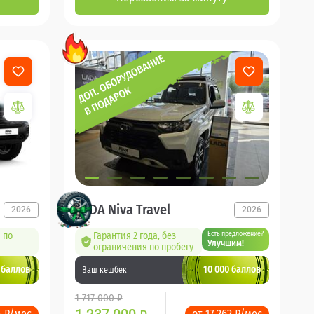
LADA Niva Travel
2026
2026
 по
Гарантия 2 года, без
Есть предложение?
Улучшим!
ограничения по пробегу
 баллов
10 000 баллов
Ваш кешбек
1 717 000 ₽
4 ₽/мес
от 17 262 ₽/мес