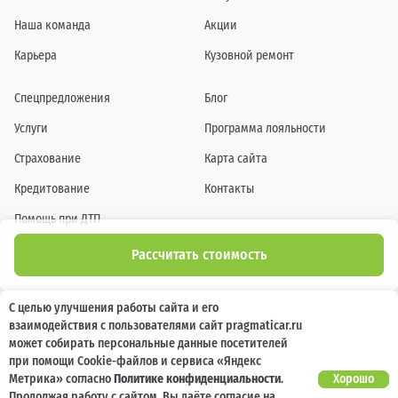
Наша команда
Акции
Карьера
Кузовной ремонт
Спецпредложения
Блог
Услуги
Программа лояльности
Страхование
Карта сайта
Кредитование
Контакты
Помощь при ДТП
Рассчитать стоимость
Информация о технических характеристиках, составе комплектаций, цветовой
С целью улучшения работы сайта и его
гамме и стоимости автомобилей, а также действующих акциях, сроках и условиях
взаимодействия с пользователями сайт pragmaticar.ru
их проведения, указанных на сайте www.pragmaticar.ru, носит информационный
характер и ни при каких условиях не является публичной офертой,
может собирать персональные данные посетителей
определяемой положениями пунктом 2 статьи 437 Гражданского кодекса
при помощи Cookie-файлов и сервиса «Яндекс
Российской Федерации. Для получения подробной информации обращайтесь к
специалистам нашей компании.
Метрика» согласно
Политике конфиденциальности
.
Хорошо
Продолжая работу с сайтом, Вы даёте согласие на