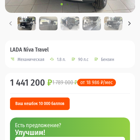
LADA Niva Travel
Механическая
1.8 л.
90 л.с
Бензин
1 441 200
₽
1 789 000
₽
от 18 986 ₽/мес
Ваш кешбэк 10 000 баллов
Есть предложение?
Улучшим!