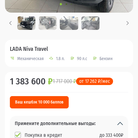
LADA Niva Travel
Механическая
1.8 л.
90 л.с
Бензин
1 383 600
₽
1 717 000
₽
от 17 262 ₽/мес
Ваш кешбэк 10 000 баллов
Примените дополнительные выгоды:
Покупка в кредит
до
333 400
₽