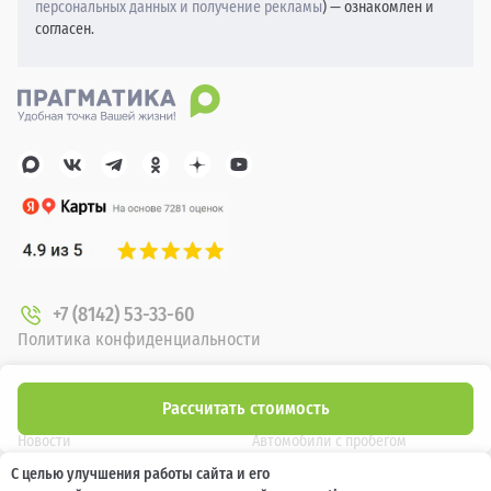
персональных данных и получение рекламы
) — ознакомлен и
согласен.
+7 (8142) 53-33-60
Политика конфиденциальности
О компании
Новые автомобили
Рассчитать стоимость
Новости
Автомобили с пробегом
С целью улучшения работы сайта и его
Отзывы клиентов
Выкуп