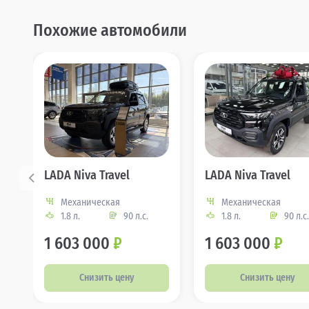
Похожие автомобили
LADA Niva Travel
LADA Niva Travel
Механическая
Механическая
1.8 л.
90 л.с.
1.8 л.
90 л.с.
1 603 000
₽
1 603 000
₽
Снизить цену
Снизить цену