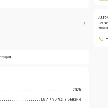
Авто
Петроз
Комсом
+
уатации
2026
1.8 л / 90 л.c. / бензин