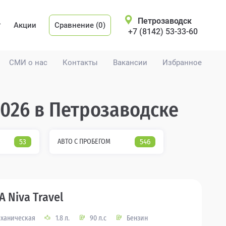
Петрозаводск
Акции
Сравнение (0)
+7 (8142) 53-33-60
СМИ о нас
Контакты
Вакансии
Избранное
2026 в Петрозаводске
53
АВТО С ПРОБЕГОМ
546
A Niva Travel
ханическая
1.8 л.
90 л.с
Бензин