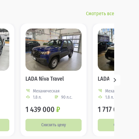
Смотреть все
LADA Niva Travel
LADA Niva Travel
Механическая
Механическая
1.8 л.
90 л.с.
1.8 л.
90 
1 439 000
₽
1 717 000
₽
Снизить цену
Снизить цену