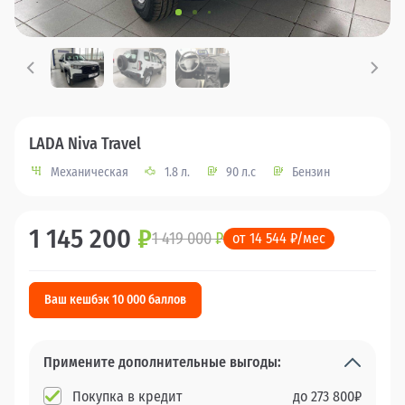
LADA Niva Travel
Механическая
1.8 л.
90 л.с
Бензин
1 145 200
₽
1 419 000
₽
от 14 544 ₽/мес
Ваш кешбэк 10 000 баллов
Примените дополнительные выгоды:
Покупка в кредит
до
273 800
₽