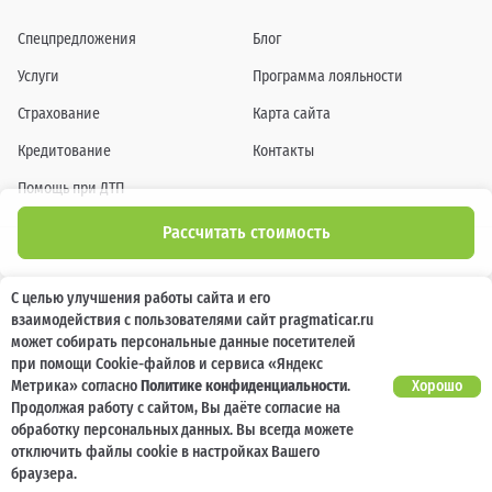
Спецпредложения
Блог
Услуги
Программа лояльности
Страхование
Карта сайта
Кредитование
Контакты
Помощь при ДТП
Рассчитать стоимость
Информация о технических характеристиках, составе комплектаций, цветовой
С целью улучшения работы сайта и его
гамме и стоимости автомобилей, а также действующих акциях, сроках и условиях
взаимодействия с пользователями сайт pragmaticar.ru
их проведения, указанных на сайте www.pragmaticar.ru, носит информационный
характер и ни при каких условиях не является публичной офертой,
может собирать персональные данные посетителей
определяемой положениями пунктом 2 статьи 437 Гражданского кодекса
при помощи Cookie-файлов и сервиса «Яндекс
Российской Федерации. Для получения подробной информации обращайтесь к
специалистам нашей компании.
Метрика» согласно
Политике конфиденциальности
.
Хорошо
Продолжая работу с сайтом, Вы даёте согласие на
© ПРАГМАТИКА, 2026
обработку персональных данных. Вы всегда можете
отключить файлы cookie в настройках Вашего
браузера.
.