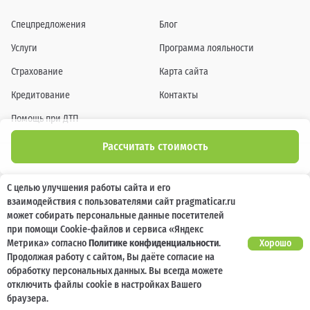
Спецпредложения
Блог
Услуги
Программа лояльности
Страхование
Карта сайта
Кредитование
Контакты
Помощь при ДТП
Рассчитать стоимость
Информация о технических характеристиках, составе комплектаций, цветовой
С целью улучшения работы сайта и его
гамме и стоимости автомобилей, а также действующих акциях, сроках и условиях
взаимодействия с пользователями сайт pragmaticar.ru
их проведения, указанных на сайте www.pragmaticar.ru, носит информационный
характер и ни при каких условиях не является публичной офертой,
может собирать персональные данные посетителей
определяемой положениями пунктом 2 статьи 437 Гражданского кодекса
при помощи Cookie-файлов и сервиса «Яндекс
Российской Федерации. Для получения подробной информации обращайтесь к
специалистам нашей компании.
Метрика» согласно
Политике конфиденциальности
.
Хорошо
Продолжая работу с сайтом, Вы даёте согласие на
© ПРАГМАТИКА, 2026
обработку персональных данных. Вы всегда можете
отключить файлы cookie в настройках Вашего
браузера.
.