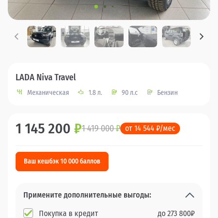
LADA Niva Travel
Механическая
1.8 л.
90 л.с
Бензин
1 145 200
₽
1 419 000
₽
от 14 544 ₽/мес
Ваш кешбэк 10 000 баллов
Примените дополнительные выгоды:
Покупка в кредит
до
273 800
₽