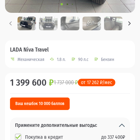
LADA Niva Travel
Механическая
1.8 л.
90 л.с
Бензин
1 399 600
₽
1 737 000
₽
от 17 262 ₽/мес
Ваш кешбэк 10 000 баллов
Примените дополнительные выгоды:
Покупка в кредит
до
337 400
₽