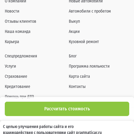
О компании
Новые автомобили
Новости
Автомобили с пробегом
Отзывы клиентов
Выкуп
Наша команда
Акции
Карьера
Кузовной ремонт
Спецпредложения
Блог
Услуги
Программа лояльности
Страхование
Карта сайта
Кредитование
Контакты
Помощь при ДТП
Рассчитать стоимость
Информация о технических характеристиках, составе комплектаций, цветовой
С целью улучшения работы сайта и его
гамме и стоимости автомобилей, а также действующих акциях, сроках и условиях
взаимодействия с пользователями сайт pragmaticar.ru
их проведения, указанных на сайте www.pragmaticar.ru, носит информационный