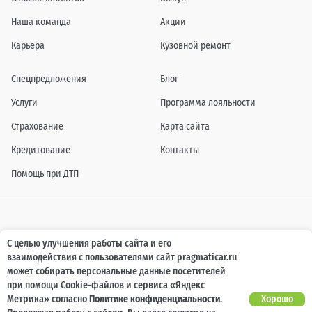
Наша команда
Акции
Карьера
Кузовной ремонт
Спецпредложения
Блог
Услуги
Программа лояльности
Страхование
Карта сайта
Кредитование
Контакты
Помощь при ДТП
Информация о технических характеристиках, составе комплектаций, цветовой
С целью улучшения работы сайта и его
гамме и стоимости автомобилей, а также действующих акциях, сроках и условиях
взаимодействия с пользователями сайт pragmaticar.ru
их проведения, указанных на сайте www.pragmaticar.ru, носит информационный
характер и ни при каких условиях не является публичной офертой,
может собирать персональные данные посетителей
определяемой положениями пунктом 2 статьи 437 Гражданского кодекса
при помощи Cookie-файлов и сервиса «Яндекс
Российской Федерации. Для получения подробной информации обращайтесь к
специалистам нашей компании.
Метрика» согласно
Политике конфиденциальности
.
Хорошо