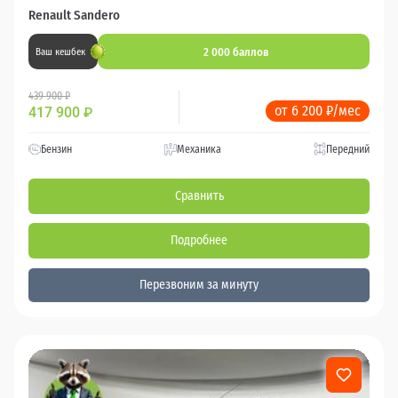
Renault Sandero
2 000 баллов
Ваш кешбек
439 900 ₽
от 6 200 ₽/мес
417 900
₽
Бензин
Механика
Передний
Сравнить
Подробнее
Перезвоним за минуту