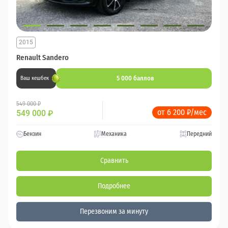
2015
Renault Sandero
5 000 баллов
Ваш кешбек
549 000 ₽
от 6 200 ₽/мес
549 000
₽
Бензин
Механика
Передний
Сравнить
Подробнее
Перезвоним за минуту