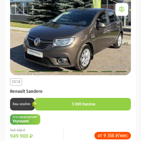
2018
Renault Sandero
5 000 баллов
Ваш кешбек
Есть предложение?
Улучшим!
949 900 ₽
от 9 358 ₽/мес
949 900
₽