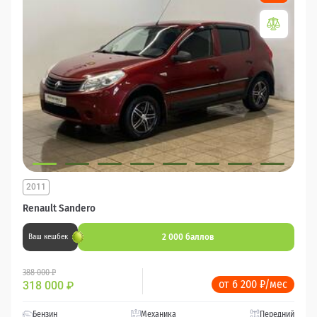
2011
Renault Sandero
2 000 баллов
Ваш кешбек
388 000 ₽
от 6 200 ₽/мес
318 000
₽
Бензин
Механика
Передний