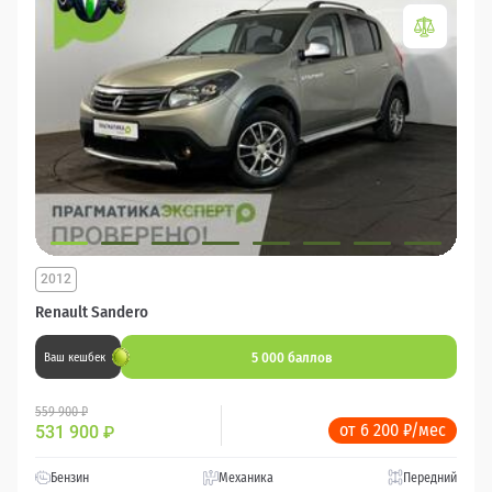
2012
Renault Sandero
5 000 баллов
Ваш кешбек
559 900 ₽
от 6 200 ₽/мес
531 900
₽
Бензин
Механика
Передний