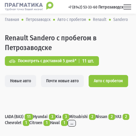
Петрозаводск
 +7 (8142) 53-33-60 
Главная
Петрозаводск
Авто с пробегом
Renault
Sandero
Renault Sandero с пробегом в
Петрозаводске
11 шт.
Посмотреть с доставкой 5 дней*
Новые авто
Почти новые авто
Авто с пробегом
LADA (ВАЗ)
11
Hyundai
3
Kia
3
Mitsubishi
2
Nissan
2
УАЗ
2
Chevrolet
1
Citroen
1
Haval
1
...