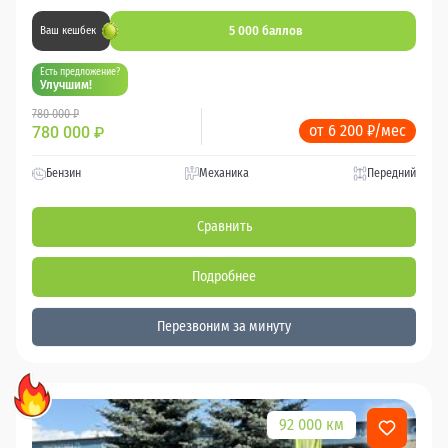
5 000 баллов
Ваш кешбек
Есть предложение?
Улучшим!
780 000 ₽
от 6 200 ₽/мес
780 000
₽
Бензин
Механика
Передний
Сравнить
Подробнее
Перезвоним за минуту
92 000 км