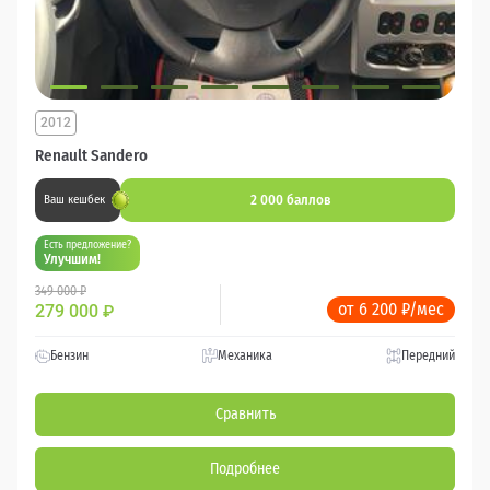
2012
Renault Sandero
2 000 баллов
Ваш кешбек
Есть предложение?
Улучшим!
349 000 ₽
от 6 200 ₽/мес
279 000
₽
Бензин
Механика
Передний
Сравнить
Подробнее