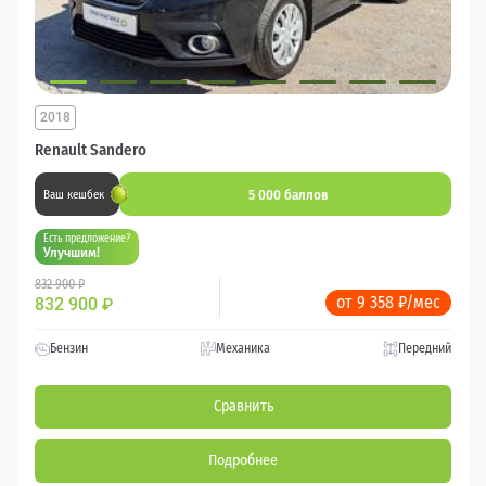
2018
Renault Sandero
5 000 баллов
Ваш кешбек
Есть предложение?
Улучшим!
832 900 ₽
от 9 358 ₽/мес
832 900
₽
Бензин
Механика
Передний
Сравнить
Подробнее