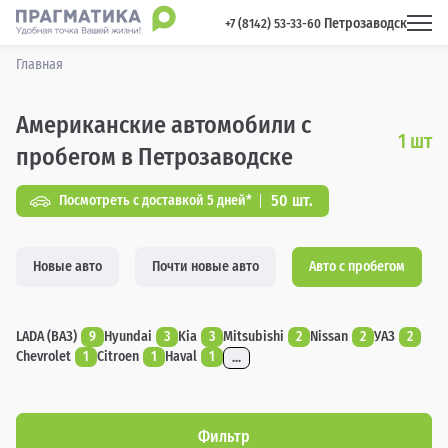
Петрозаводск
 +7 (8142) 53-33-60 
Главная
Американские автомобили с
1
шт
пробегом в Петрозаводске
50 шт.
Посмотреть с доставкой 5 дней*
Новые авто
Почти новые авто
Авто с пробегом
LADA (ВАЗ)
9
Hyundai
3
Kia
3
Mitsubishi
2
Nissan
2
УАЗ
2
Chevrolet
1
Citroen
1
Haval
1
...
Фильтр