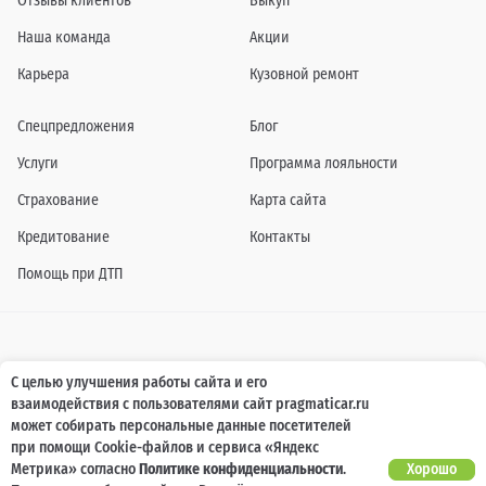
Отзывы клиентов
Выкуп
Наша команда
Акции
Карьера
Кузовной ремонт
Спецпредложения
Блог
Услуги
Программа лояльности
Страхование
Карта сайта
Кредитование
Контакты
Помощь при ДТП
Информация о технических характеристиках, составе комплектаций, цветовой
С целью улучшения работы сайта и его
гамме и стоимости автомобилей, а также действующих акциях, сроках и условиях
взаимодействия с пользователями сайт pragmaticar.ru
их проведения, указанных на сайте www.pragmaticar.ru, носит информационный
характер и ни при каких условиях не является публичной офертой,
может собирать персональные данные посетителей
определяемой положениями пунктом 2 статьи 437 Гражданского кодекса
при помощи Cookie-файлов и сервиса «Яндекс
Российской Федерации. Для получения подробной информации обращайтесь к
специалистам нашей компании.
Метрика» согласно
Политике конфиденциальности
.
Хорошо