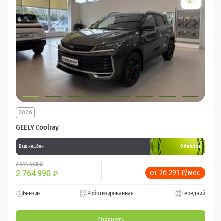
2026
GEELY Coolray
0 баллов
Ваш кешбек
2 914 990 ₽
от 26 291 ₽/мес
2 764 990
₽
Бензин
Роботизированная
Передний
Сравнить