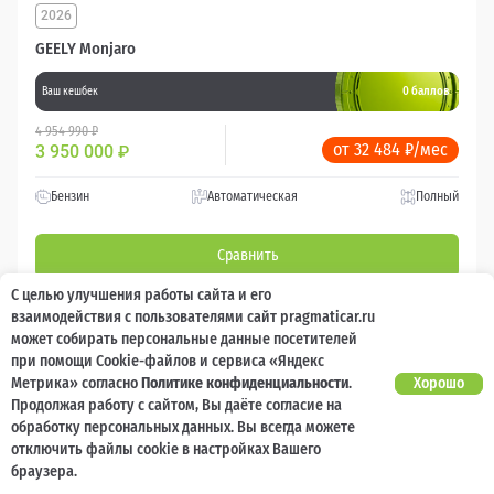
2026
GEELY Monjaro
0 баллов
Ваш кешбек
4 954 990 ₽
от 32 484 ₽/мес
3 950 000
₽
Бензин
Автоматическая
Полный
Сравнить
С целью улучшения работы сайта и его
Подробнее
взаимодействия с пользователями сайт pragmaticar.ru
может собирать персональные данные посетителей
при помощи Cookie-файлов и сервиса «Яндекс
Перезвоним за минуту
Метрика» согласно
Политике конфиденциальности
.
Хорошо
Продолжая работу с сайтом, Вы даёте согласие на
обработку персональных данных. Вы всегда можете
отключить файлы cookie в настройках Вашего
браузера.
0 км