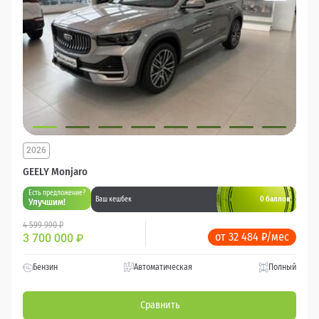
2026
GEELY Monjaro
Есть предложение?
0 баллов
Ваш кешбек
Улучшим!
4 599 990 ₽
от 32 484 ₽/мес
3 700 000
₽
Бензин
Автоматическая
Полный
Сравнить