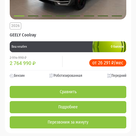
2026
GEELY Coolray
0 баллов
Ваш кешбек
2 914 990 ₽
от 26 291 ₽/мес
2 764 990
₽
Бензин
Роботизированная
Передний
Сравнить
Подробнее
Перезвоним за минуту