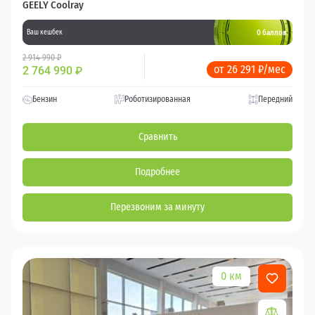
GEELY Coolray
0 баллов
Ваш кешбек
2 914 990 ₽
от 26 291 ₽/мес
2 764 990
₽
Бензин
Роботизированная
Передний
Сравнить
Подробнее
Перезвоним за минуту
0 км