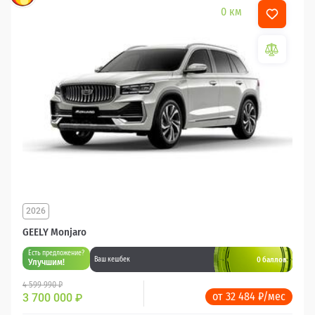
0 км
2026
GEELY Monjaro
Есть предложение?
0 баллов
Ваш кешбек
Улучшим!
4 599 990 ₽
от 32 484 ₽/мес
3 700 000
₽