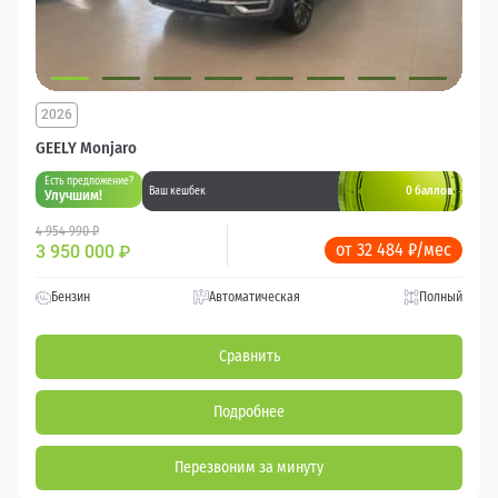
2026
GEELY Monjaro
Есть предложение?
0 баллов
Ваш кешбек
Улучшим!
4 954 990 ₽
от 32 484 ₽/мес
3 950 000
₽
Бензин
Автоматическая
Полный
Сравнить
Подробнее
Перезвоним за минуту