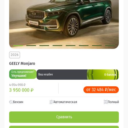
2026
GEELY Monjaro
Есть предложение?
0 баллов
Ваш кешбек
Улучшим!
4 954 990 ₽
от 32 484 ₽/мес
3 950 000
₽
Бензин
Автоматическая
Полный
Сравнить