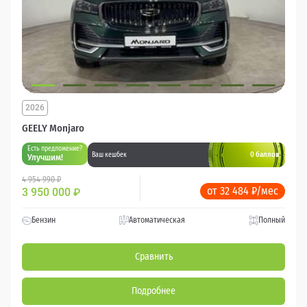
2026
GEELY Monjaro
Есть предложение?
0 баллов
Ваш кешбек
Улучшим!
4 954 990 ₽
от 32 484 ₽/мес
3 950 000
₽
Бензин
Автоматическая
Полный
Сравнить
Подробнее