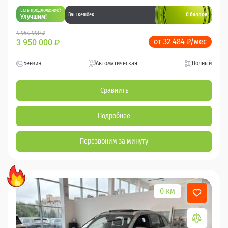
Есть предложение?
0 баллов
Ваш кешбек
Улучшим!
4 954 990 ₽
от 32 484 ₽/мес
3 950 000
₽
Бензин
Автоматическая
Полный
Сравнить
Подробнее
Перезвоним за минуту
0 км