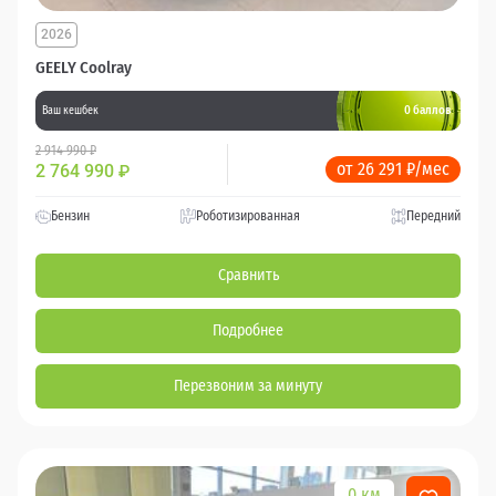
2026
GEELY Coolray
0 баллов
Ваш кешбек
2 914 990 ₽
от 26 291 ₽/мес
2 764 990
₽
Бензин
Роботизированная
Передний
Сравнить
Подробнее
Перезвоним за минуту
0 км