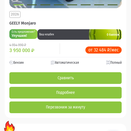
2026
GEELY Monjaro
Есть предложение?
0 баллов
Ваш кешбек
Улучшим!
4 954 990 ₽
от 32 484 ₽/мес
3 950 000
₽
Бензин
Автоматическая
Полный
Сравнить
Подробнее
Перезвоним за минуту