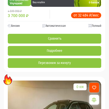
Есть предложение?
0 баллов
Ваш кешбек
Улучшим!
4 599 990 ₽
от 32 484 ₽/мес
3 700 000
₽
Бензин
Автоматическая
Полный
Сравнить
Подробнее
Перезвоним за минуту
0 км