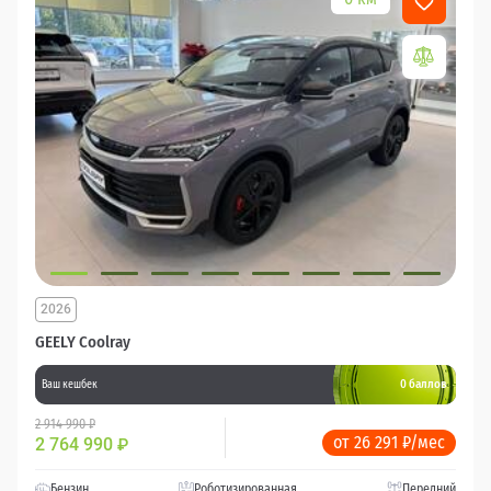
2026
GEELY Coolray
0 баллов
Ваш кешбек
2 914 990 ₽
от 26 291 ₽/мес
2 764 990
₽
Бензин
Роботизированная
Передний