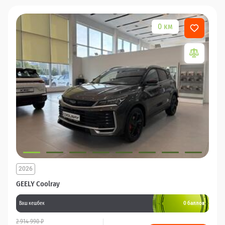
0 км
2026
GEELY Coolray
0 баллов
Ваш кешбек
2 914 990 ₽