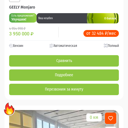
GEELY Monjaro
Есть предложение?
0 баллов
Ваш кешбек
Улучшим!
4 954 990 ₽
от 32 484 ₽/мес
3 950 000
₽
Бензин
Автоматическая
Полный
Сравнить
Подробнее
Перезвоним за минуту
0 км