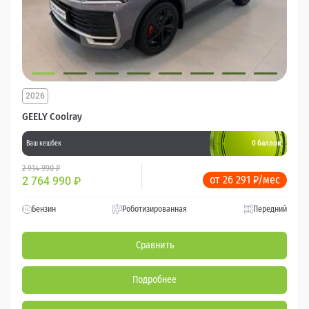
2026
GEELY Coolray
0 баллов
Ваш кешбек
2 914 990 ₽
от 26 291 ₽/мес
2 764 990
₽
Бензин
Роботизированная
Передний
Сравнить
Подробнее