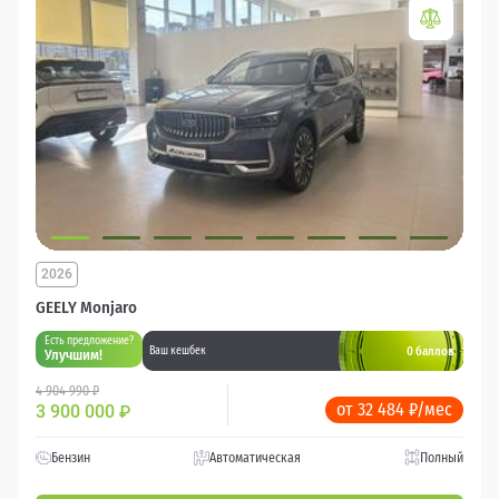
2026
GEELY Monjaro
Есть предложение?
0 баллов
Ваш кешбек
Улучшим!
4 904 990 ₽
от 32 484 ₽/мес
3 900 000
₽
Бензин
Автоматическая
Полный