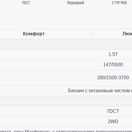
7DCT
Передний
2 719 900
Комфорт
Люк
1.5T
147/5500
280/1500-3700
Бензин с октановым числом 
7DCT
2WD
имая, типа Макферсон, с гидравлическими телескопически