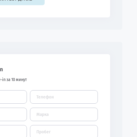
in
-in за 10 минут