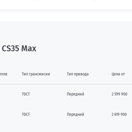
 CS35 Max
теля
Тип трансмисии
Тип привода
Цена от
7DCT
Передний
2 599 900
7DCT
Передний
2 619 900