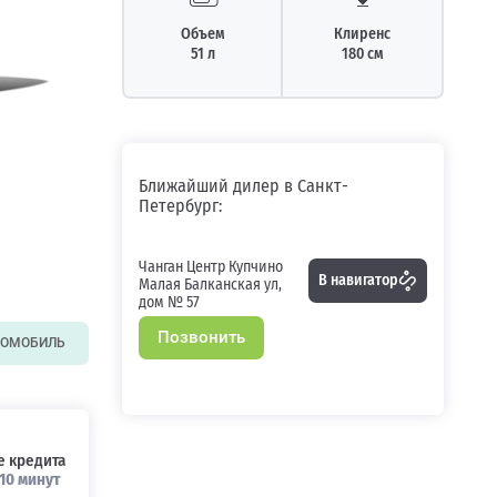
Объем
Клиренс
51 л
180 см
Ближайший дилер в Санкт-
Петербург:
Чанган Центр Купчино
В навигатор
Малая Балканская ул,
дом № 57
Позвонить
ТОМОБИЛЬ
 кредита
10 минут