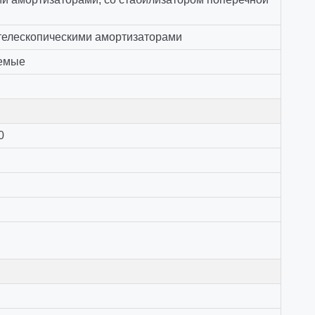
телескопическими амортизаторами
уемые
0