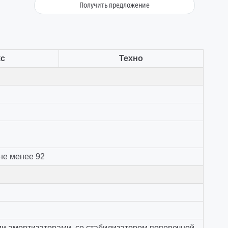
Получить предложение
с
Техно
не менее 92
ми амортизаторами, со стабилизатором поперечной