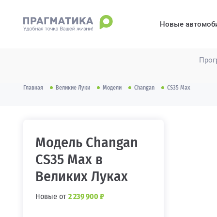
Новые автомоб
Прог
Главная
Великие Луки
Модели
Changan
CS35 Max
Модель Changan
CS35 Max в
Великих Луках
Новые от
2 239 900 ₽