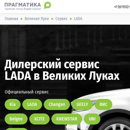
 +7 (81153)
Главная
Великие Луки
Сервис
LADA
Дилерский сервис
LADA в Великих Луках
Официальный сервис
Kia
LADA
Changan
GEELY
ВИС
Belgee
XCITE
KNEWSTAR
UNI