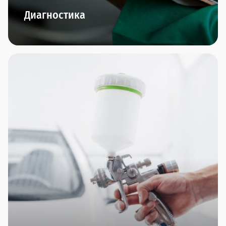
Диагностика
В наших дилерских центрах представлено
новейшее диагностическое оборудование.
Диагностика двигателя, подвески, КПП,
диагностика перед покупкой и компьютерная
диагностика - по итогам проведения мы
предоставим подробнейший отчет и сделаем
интересное предложение по ремонту, если это
понадобится.