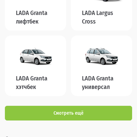
LADA Granta
LADA Largus
лифтбек
Cross
LADA Granta
LADA Granta
хэтчбек
универсал
Смотреть ещё