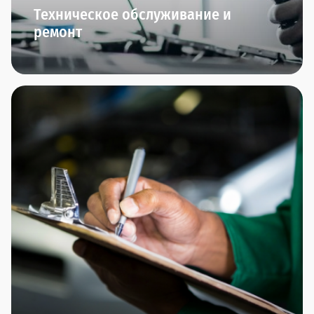
Техническое обслуживание и
ремонт
Мы начинаем заботиться о вашем автомобиле
сразу после того, как вы его приобрели.
В Прагматика мы приглашаем вас на ТО-0 через
полгода после приобретения автомобиля. Далее
вы сможете пройти плановое ТО и межсервисное
ТО.