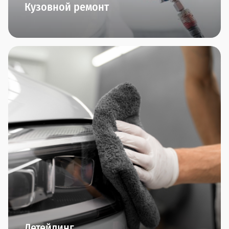
Кузовной ремонт
Кузовные работы любой сложности, работы с
алюминием, малярные работы (и даже
аэрография!), ремонт пластика, замена стекол,
полировка автомобиля - все это мы умеем и
можем делать в нашем центре малярно-кузовного
ремонта "Прагматика". Приезжайте. Вам
понравится.
Детейлинг