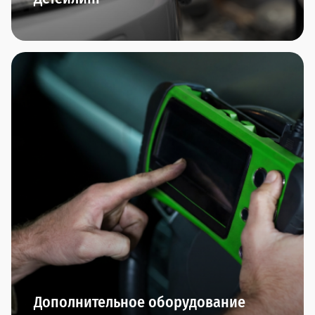
Комплексная мойка автомобиля, химчистка
салона,багажника, обезжиривание кузова,
очистка чистящей глиной, чистка и полировка
колёсных дисков,нанесение прогрессивных
защитных покрытий (нанокерамика, воск,
антидождь) - мы любим заботиться о внешнем
виде вашего автомобиля.
Дополнительное оборудование