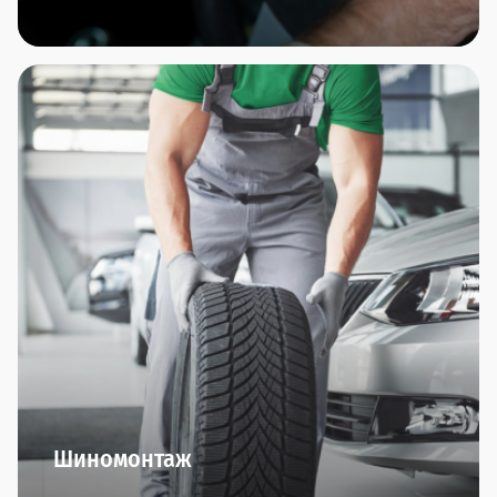
В автосалонах сети Прагматика вы найдете
дополнительное оборудование по всем
направлениям: охранные комплексы, защита
автомобиля, интерьер, комфорт, резина/диски,
тюнинг, экстерьер.
Оригинальные производители и гарантия
качества - это мы обещаем.
Шиномонтаж