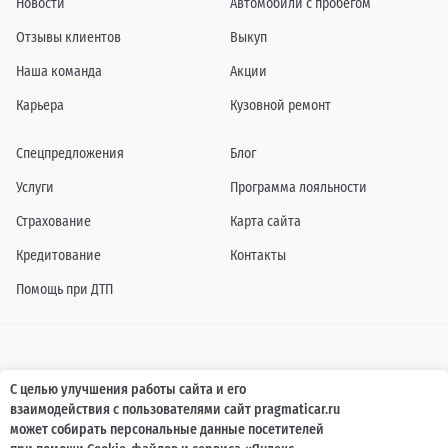
Новости
Автомобили с пробегом
Отзывы клиентов
Выкуп
Наша команда
Акции
Карьера
Кузовной ремонт
Спецпредложения
Блог
Услуги
Программа лояльности
Страхование
Карта сайта
Кредитование
Контакты
Помощь при ДТП
Информация о технических характеристиках, составе комплектаций, цветовой
С целью улучшения работы сайта и его
гамме и стоимости автомобилей, а также действующих акциях, сроках и условиях
взаимодействия с пользователями сайт pragmaticar.ru
их проведения, указанных на сайте www.pragmaticar.ru, носит информационный
характер и ни при каких условиях не является публичной офертой,
может собирать персональные данные посетителей
определяемой положениями пунктом 2 статьи 437 Гражданского кодекса