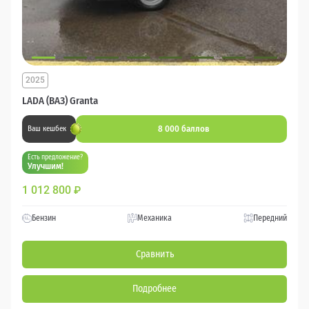
2025
LADA (ВАЗ) Granta
8 000 баллов
Ваш кешбек
Есть предложение?
Улучшим!
1 012 800
₽
Бензин
Механика
Передний
Сравнить
Подробнее