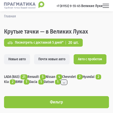
Великие Луки
 +7 (81153) 9-55-65 
Главная
Крутые тачки — в Великих Луках
20 шт.
Посмотреть с доставкой 5 дней*
Новые авто
Почти новые авто
Авто с пробегом
LADA (ВАЗ)
21
Renault
5
Nissan
4
Chevrolet
2
Hyundai
2
Kia
2
BMW
1
Dacia
1
Datsun
1
...
Фильтр