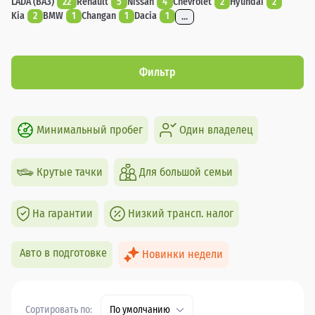
LADA (ВАЗ)
22
Renault
5
Nissan
4
Chevrolet
2
Hyundai
2
Kia
2
BMW
1
Changan
1
Dacia
1
...
Фильтр
Минимальный пробег
Один владелец
Крутые тачки
Для большой семьи
На гарантии
Низкий трансп. налог
Авто в подготовке
Новинки недели
Сортировать по:
По умолчанию