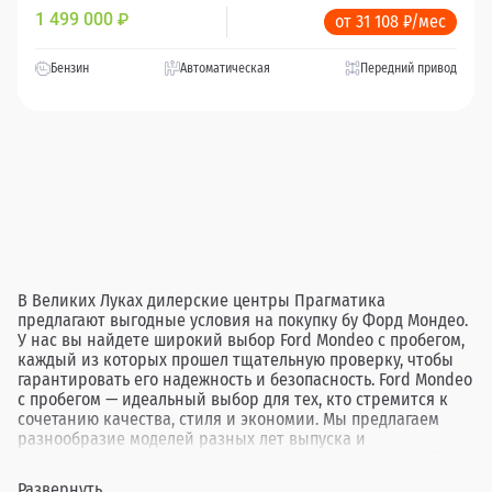
1 499 000
₽
от 31 108 ₽/мес
Бензин
Автоматическая
Передний привод
В Великих Луках дилерские центры Прагматика
предлагают выгодные условия на покупку бу Форд Мондео.
У нас вы найдете широкий выбор Ford Mondeo с пробегом,
каждый из которых прошел тщательную проверку, чтобы
гарантировать его надежность и безопасность. Ford Mondeo
с пробегом — идеальный выбор для тех, кто стремится к
сочетанию качества, стиля и экономии. Мы предлагаем
разнообразие моделей разных лет выпуска и
комплектаций, позволяя подобрать идеальный автомобиль
под любые потребности. Покупая бу Форд Мондео в
Развернуть