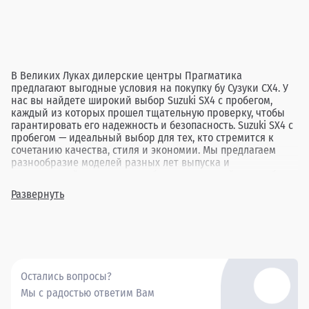
В Великих Луках дилерские центры Прагматика
предлагают выгодные условия на покупку бу Сузуки СХ4. У
нас вы найдете широкий выбор Suzuki SX4 с пробегом,
каждый из которых прошел тщательную проверку, чтобы
гарантировать его надежность и безопасность. Suzuki SX4 с
пробегом — идеальный выбор для тех, кто стремится к
сочетанию качества, стиля и экономии. Мы предлагаем
разнообразие моделей разных лет выпуска и
комплектаций, позволяя подобрать идеальный автомобиль
под любые потребности. Покупая бу Сузуки СХ4 в Великих
Развернуть
Луках через Прагматика, вы получаете надежный
автомобиль по привлекательной цене, подкрепленный
высоким уровнем сервиса.
Остались вопросы?
Мы с радостью ответим Вам