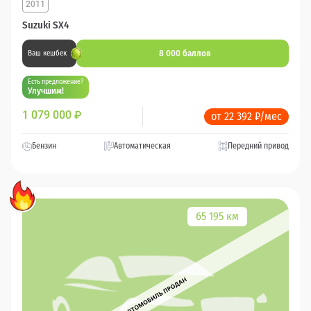
2011
Suzuki SX4
8 000 баллов
Ваш кешбек
Есть предложение?
Улучшим!
1 079 000
₽
от 22 392 ₽/мес
Бензин
Автоматическая
Передний привод
65 195 км