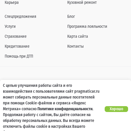
Карьера
Кузовной ремонт
Спецпредложения
Блог
Услуги
Программа лояльности
Страхование
Карта сайта
Кредитование
Контакты
Помощь при ДТП
Информация о технических характеристиках, составе комплектаций, цветовой
С целью улучшения работы сайта и его
гамме и стоимости автомобилей, а также действующих акциях, сроках и условиях
взаимодействия с пользователями сайт pragmaticar.ru
их проведения, указанных на сайте www.pragmaticar.ru, носит информационный
характер и ни при каких условиях не является публичной офертой,
может собирать персональные данные посетителей
определяемой положениями пунктом 2 статьи 437 Гражданского кодекса
при помощи Cookie-файлов и сервиса «Яндекс
Российской Федерации. Для получения подробной информации обращайтесь к
специалистам нашей компании.
Метрика» согласно
Политике конфиденциальности
.
Хорошо
Продолжая работу с сайтом, Вы даёте согласие на
© ПРАГМАТИКА, 2026
обработку персональных данных. Вы всегда можете
отключить файлы cookie в настройках Вашего