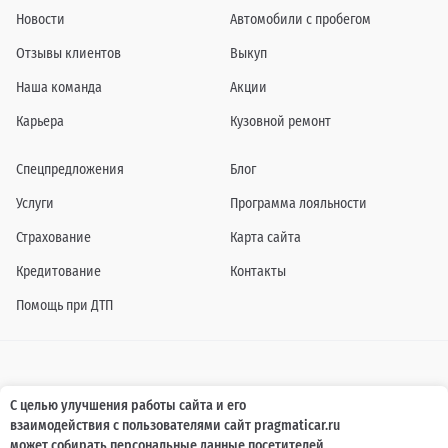
Новости
Автомобили с пробегом
Отзывы клиентов
Выкуп
Наша команда
Акции
Карьера
Кузовной ремонт
Спецпредложения
Блог
Услуги
Программа лояльности
Страхование
Карта сайта
Кредитование
Контакты
Помощь при ДТП
Информация о технических характеристиках, составе комплектаций, цветовой
С целью улучшения работы сайта и его
гамме и стоимости автомобилей, а также действующих акциях, сроках и условиях
взаимодействия с пользователями сайт pragmaticar.ru
их проведения, указанных на сайте www.pragmaticar.ru, носит информационный
характер и ни при каких условиях не является публичной офертой,
может собирать персональные данные посетителей