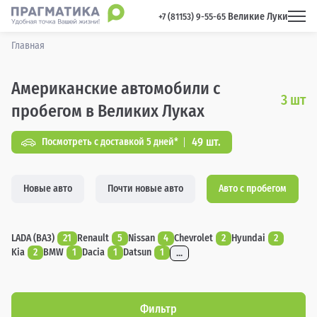
Великие Луки
 +7 (81153) 9-55-65 
Главная
Американские автомобили с
3
шт
пробегом в Великих Луках
49 шт.
Посмотреть с доставкой 5 дней*
Новые авто
Почти новые авто
Авто с пробегом
LADA (ВАЗ)
21
Renault
5
Nissan
4
Chevrolet
2
Hyundai
2
Kia
2
BMW
1
Dacia
1
Datsun
1
...
Фильтр