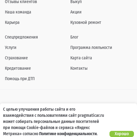
Отзывы клиентов
Выкуп
Наша команда
Акции
Карьера
Кузовной ремонт
Спецпредложения
Блог
Услуги
Программа лояльности
Страхование
Карта сайта
Кредитование
Контакты
Помощь при ДТП
Информация о технических характеристиках, составе комплектаций, цветовой
С целью улучшения работы сайта и его
гамме и стоимости автомобилей, а также действующих акциях, сроках и условиях
взаимодействия с пользователями сайт pragmaticar.ru
их проведения, указанных на сайте www.pragmaticar.ru, носит информационный
характер и ни при каких условиях не является публичной офертой,
может собирать персональные данные посетителей
определяемой положениями пунктом 2 статьи 437 Гражданского кодекса
при помощи Cookie-файлов и сервиса «Яндекс
Российской Федерации. Для получения подробной информации обращайтесь к
специалистам нашей компании.
Метрика» согласно
Политике конфиденциальности
.
Хорошо