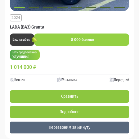
2024
LADA (ВАЗ) Granta
8 000 баллов
Ваш кешбек
Есть предложение?
Улучшим!
1 014 000
₽
Бензин
Механика
Передний
Сравнить
Подробнее
Перезвоним за минуту