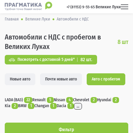
Великие Луки
 +7 (81153) 9-55-65 
Главная
Великие Луки
Автомобили с НДС
Автомобили с НДС с пробегом в
8
шт
Великих Луках
82 шт.
Посмотреть с доставкой 5 дней*
Новые авто
Почти новые авто
Авто с пробегом
LADA (ВАЗ)
22
Renault
5
Nissan
4
Chevrolet
2
Hyundai
2
Kia
2
BMW
1
Changan
1
Dacia
1
...
Фильтр