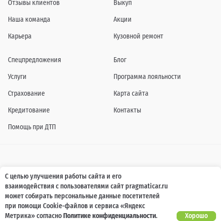
Отзывы клиентов
Выкуп
Наша команда
Акции
Карьера
Кузовной ремонт
Спецпредложения
Блог
Услуги
Программа лояльности
Страхование
Карта сайта
Кредитование
Контакты
Помощь при ДТП
Информация о технических характеристиках, составе комплектаций, цветовой
С целью улучшения работы сайта и его
гамме и стоимости автомобилей, а также действующих акциях, сроках и условиях
взаимодействия с пользователями сайт pragmaticar.ru
их проведения, указанных на сайте www.pragmaticar.ru, носит информационный
характер и ни при каких условиях не является публичной офертой,
может собирать персональные данные посетителей
определяемой положениями пунктом 2 статьи 437 Гражданского кодекса
при помощи Cookie-файлов и сервиса «Яндекс
Российской Федерации. Для получения подробной информации обращайтесь к
специалистам нашей компании.
Метрика» согласно
Политике конфиденциальности
.
Хорошо