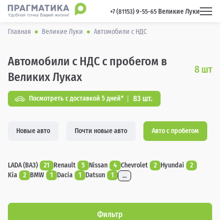
Великие Луки
 +7 (81153) 9-55-65 
Главная
Великие Луки
Автомобили с НДС
Автомобили с НДС с пробегом в
8
шт
Великих Луках
83 шт.
Посмотреть с доставкой 5 дней*
Новые авто
Почти новые авто
Авто с пробегом
LADA (ВАЗ)
21
Renault
5
Nissan
4
Chevrolet
2
Hyundai
2
Kia
2
BMW
1
Dacia
1
Datsun
1
...
Фильтр