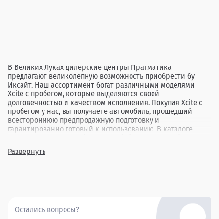
В Великих Луках дилерские центры Прагматика
предлагают великолепную возможность приобрести бу
Иксайт. Наш ассортимент богат различными моделями
Xcite с пробегом, которые выделяются своей
долговечностью и качеством исполнения. Покупая Xcite с
пробегом у нас, вы получаете автомобиль, прошедший
всестороннюю предпродажную подготовку и
гарантированно готовый к использованию. В каталоге
представлены автомобили на любой вкус и потребности: от
экономичных седанов для ежедневных поездок до
Развернуть
просторных семейных минивэнов, все по доступным ценам.
Выбор бу Иксайт в Великих Луках от Прагматика станет
разумным решением для тех, кто ценит соотношение цены
и качества. Мы обещаем, что каждый наш клиент найдет
именно тот автомобиль, который идеально соответствует
его ожиданиям и жизненным потребностям.
Остались вопросы?