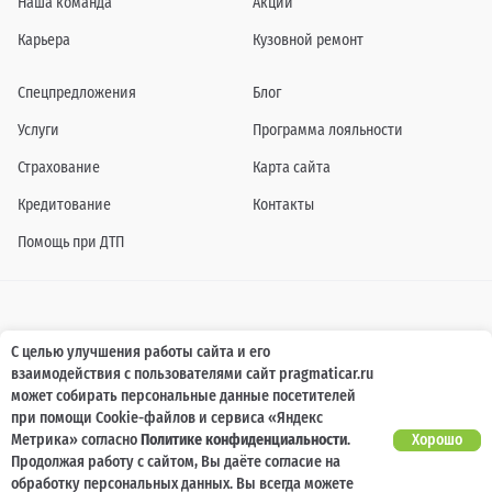
Наша команда
Акции
Карьера
Кузовной ремонт
Спецпредложения
Блог
Услуги
Программа лояльности
Страхование
Карта сайта
Кредитование
Контакты
Помощь при ДТП
Информация о технических характеристиках, составе комплектаций, цветовой
С целью улучшения работы сайта и его
гамме и стоимости автомобилей, а также действующих акциях, сроках и условиях
взаимодействия с пользователями сайт pragmaticar.ru
их проведения, указанных на сайте www.pragmaticar.ru, носит информационный
характер и ни при каких условиях не является публичной офертой,
может собирать персональные данные посетителей
определяемой положениями пунктом 2 статьи 437 Гражданского кодекса
при помощи Cookie-файлов и сервиса «Яндекс
Российской Федерации. Для получения подробной информации обращайтесь к
специалистам нашей компании.
Метрика» согласно
Политике конфиденциальности
.
Хорошо
Продолжая работу с сайтом, Вы даёте согласие на
© ПРАГМАТИКА, 2026
обработку персональных данных. Вы всегда можете