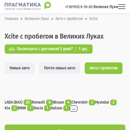
Великие Луки
 +7 (81153) 9-55-65 
Главная
Великие Луки
Авто с пробегом
Xcite
Xcite с пробегом в Великих Луках
1 шт.
Посмотреть с доставкой 5 дней*
Новые авто
Почти новые авто
Авто с пробегом
LADA (ВАЗ)
20
Renault
6
Nissan
4
Chevrolet
2
Hyundai
2
Kia
2
BMW
1
Dacia
1
Datsun
1
...