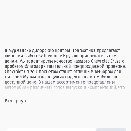
В Мурманске дилерские центры Прагматика предлагают
широкий выбор бу Шевроле Круз по привлекательным
ценам. Мы гарантируем качество каждого Chevrolet Cruze с
пробегом благодаря тщательной предпродажной проверке.
Chevrolet Cruze с пробегом станет отличным выбором для
жителей Мурманска, ищущих надежный автомобиль по
доступной цене. В нашем ассортименте представлены
автомобили различных годов выпуска и комплектаций, что
позволяет каждому клиенту найти идеальный вариант под
свои нужды. Выбор подержанного Chevrolet Cruze в
Развернуть
Прагматика в Мурманске — это возможность приобрести
проверенный автомобиль, который обеспечит комфорт и
уверенность в каждой поездке.