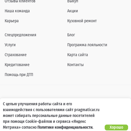
Отзывы клиентов
Выкуп
Наша команда
Акции
Карьера
Кузовной ремонт
Спецпредложения
Блог
Услуги
Программа лояльности
Страхование
Карта сайта
Кредитование
Контакты
Помощь при ДТП
Информация о технических характеристиках, составе комплектаций, цветовой
С целью улучшения работы сайта и его
гамме и стоимости автомобилей, а также действующих акциях, сроках и условиях
взаимодействия с пользователями сайт pragmaticar.ru
их проведения, указанных на сайте www.pragmaticar.ru, носит информационный
характер и ни при каких условиях не является публичной офертой,
может собирать персональные данные посетителей
определяемой положениями пунктом 2 статьи 437 Гражданского кодекса
при помощи Cookie-файлов и сервиса «Яндекс
Российской Федерации. Для получения подробной информации обращайтесь к
специалистам нашей компании.
Метрика» согласно
Политике конфиденциальности
.
Хорошо