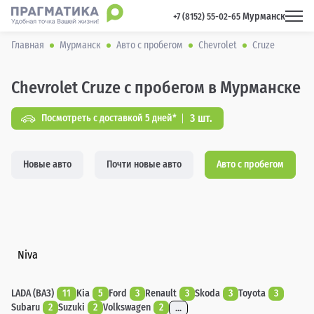
Мурманск
 +7 (8152) 55-02-65 
Главная
Мурманск
Авто с пробегом
Chevrolet
Cruze
Chevrolet Cruze с пробегом в Мурманске
3 шт.
Посмотреть с доставкой 5 дней*
Новые авто
Почти новые авто
Авто с пробегом
Niva
LADA (ВАЗ)
11
Kia
5
Ford
3
Renault
3
Skoda
3
Toyota
3
Subaru
2
Suzuki
2
Volkswagen
2
...