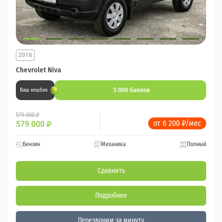
2016
Chevrolet Niva
5 000 баллов
Ваш кешбек
579 000 ₽
от 6 200 ₽/мес
579 000
₽
Бензин
Механика
Полный
Сравнить
Подробнее
Перезвоним за минуту