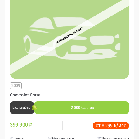
2009
Chevrolet Cruze
2 000 баллов
Ваш кешбек
399 900
₽
от 8 299 ₽/мес
Бензин
Механическая
Передний привод