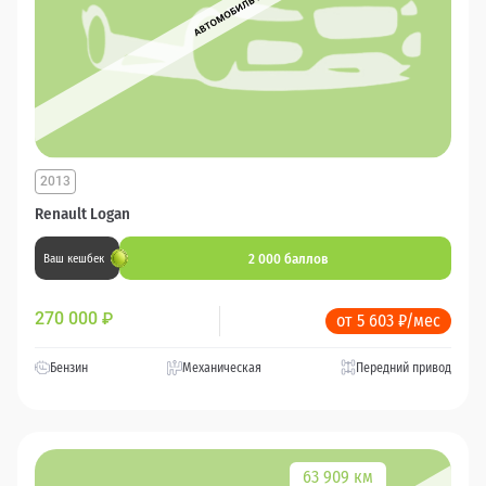
2013
Renault Logan
2 000 баллов
Ваш кешбек
270 000
₽
от 5 603 ₽/мес
Бензин
Механическая
Передний привод
63 909 км