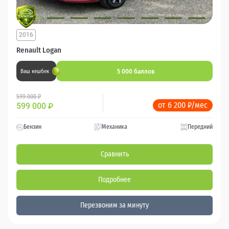
2016
Renault Logan
5 000 баллов
Ваш кешбек
599 000 ₽
от 6 200 ₽/мес
599 000
₽
Бензин
Механика
Передний
Сравнить
Подробнее
Перезвоним за минуту