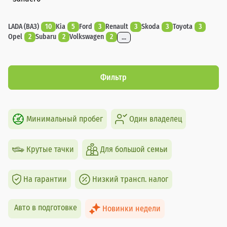
LADA (ВАЗ)
10
Kia
5
Ford
3
Renault
3
Skoda
3
Toyota
3
Opel
2
Subaru
2
Volkswagen
2
...
Фильтр
Минимальный пробег
Один владелец
Крутые тачки
Для большой семьи
На гарантии
Низкий трансп. налог
Авто в подготовке
Новинки недели