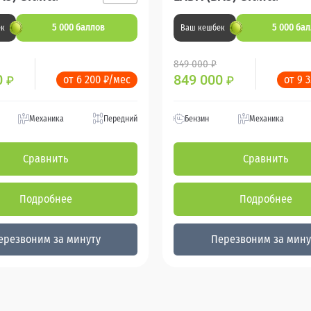
5 000 баллов
5 000 ба
ек
Ваш кешбек
849 000 ₽
0
849 000
от 6 200 ₽/мес
от 9 
₽
₽
Механика
Передний
Бензин
Механика
Сравнить
Сравнить
Подробнее
Подробнее
ерезвоним за минуту
Перезвоним за мину