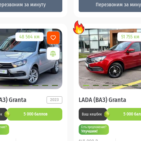
ерезвоним за минуту
Перезвоним за мину
48 564 км
51 755 км
АЗ) Granta
LADA (ВАЗ) Granta
2023
5 000 баллов
5 000 ба
ек
Ваш кешбек
ение?
Есть предложение?
Улучшим!