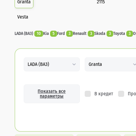
Granta
2115
Vesta
LADA (ВАЗ)
10
Kia
5
Ford
3
Renault
3
Skoda
3
Toyota
3
O
LADA (ВАЗ)
Granta
Показать все
В кредит
Про
параметры