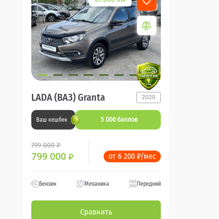
LADA (ВАЗ) Granta
2020
5 000 баллов
Ваш кешбек
799 000 ₽
799 000
от 6 200 ₽/мес
₽
Бензин
Механика
Передний
Сравнить