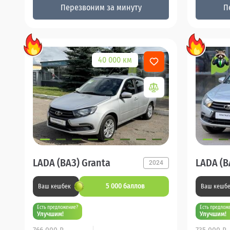
Перезвоним за минуту
П
40 000 км
LADA (ВАЗ) Granta
LADA (В
2024
5 000 баллов
Ваш кешбек
Ваш кешб
Есть предложение?
Есть предлож
Улучшим!
Улучшим!