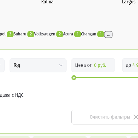
Kalina
Largus
pel
2
Subaru
2
Volkswagen
2
Acura
1
Changan
1
...
Цена от
до
Год
дажа с НДС
Очистить фильтры