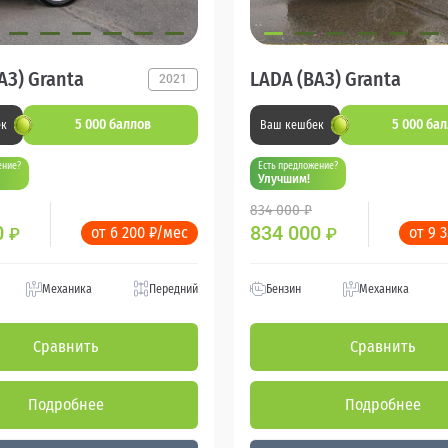
АЗ) Granta
LADA (ВАЗ) Granta
2021
5 000 баллов
5 000 ба
ек
Ваш кешбек
ение?
Есть предложение?
Улучшим!
834 000 ₽
0
834 000
от 6 200 ₽/мес
от 9 
₽
₽
Механика
Передний
Бензин
Механика
Сравнить
Сравнить
Подробнее
Подробнее