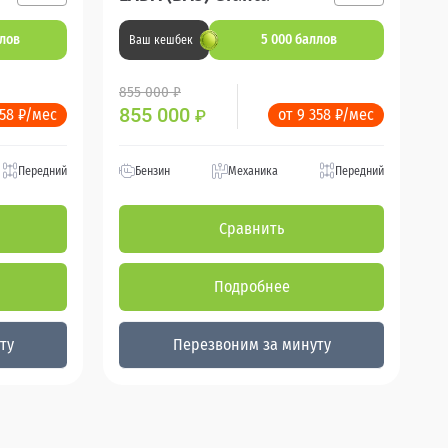
ллов
5 000 баллов
Ваш кешбек
855 000 ₽
855 000
358 ₽/мес
от 9 358 ₽/мес
₽
Передний
Бензин
Механика
Передний
Сравнить
Подробнее
ту
Перезвоним за минуту