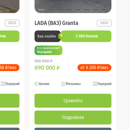
LADA (ВАЗ) Granta
2025
2020
ллов
5 000 баллов
Ваш кешбек
Есть предложение?
Улучшим!
690 000 ₽
690 000
358 ₽/мес
от 6 200 ₽/мес
₽
Передний
Бензин
Механика
Передний
Сравнить
Подробнее