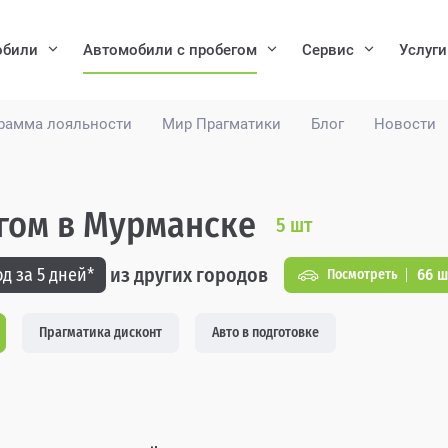
обили
Автомобили с пробегом
Сервис
Услуги
рамма лояльности
Мир Прагматики
Блог
Новости
егом в Мурманске
5
шт
из других городов
д за 5 дней*
66 ш
Посмотреть
Прагматика дисконт
Авто в подготовке