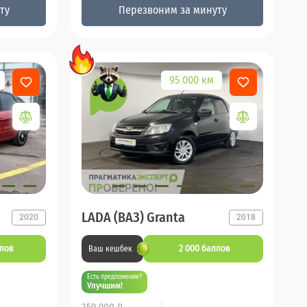
ту
Перезвоним за минуту
95 000 км
LADA (ВАЗ) Granta
2020
2018
ллов
2 000 баллов
Ваш кешбек
Есть предложение?
Улучшим!