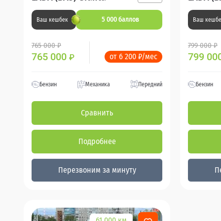
5 000 баллов
Ваш кешбек
Ваш кешб
765 000 ₽
799 000 ₽
765 000
799 00
от 6 200 ₽/мес
₽
Бензин
Механика
Передний
Бензин
Сравнить
Подробнее
Перезвоним за минуту
П
61 000 км