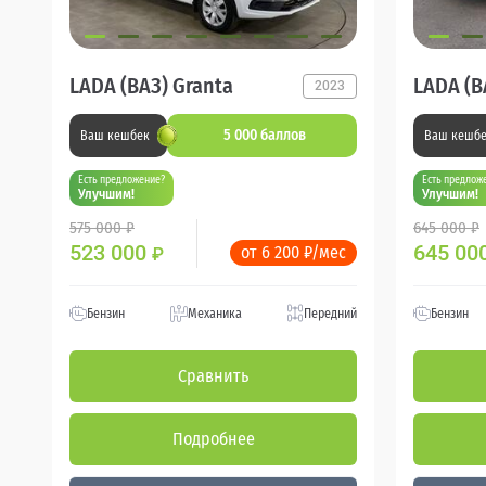
LADA (ВАЗ) Granta
LADA (В
2023
5 000 баллов
Ваш кешбек
Ваш кешб
Есть предложение?
Есть предлож
Улучшим!
Улучшим!
575 000 ₽
645 000 ₽
523 000
645 00
от 6 200 ₽/мес
₽
Бензин
Механика
Передний
Бензин
Сравнить
Подробнее