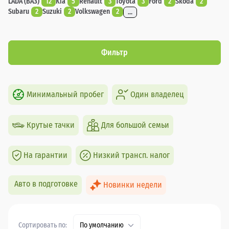
LADA (ВАЗ)
12
Kia
5
Renault
3
Toyota
3
Ford
2
Skoda
2
Subaru
2
Suzuki
2
Volkswagen
2
...
Фильтр
Минимальный пробег
Один владелец
Крутые тачки
Для большой семьи
На гарантии
Низкий трансп. налог
Авто в подготовке
Новинки недели
Сортировать по:
По умолчанию