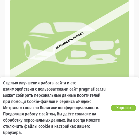
С целью улучшения работы сайта и его
взаимодействия с пользователями сайт pragmaticar.ru
2015
может собирать персональные данные посетителей
Volkswagen Polo
при помощи Cookie-файлов и сервиса «Яндекс
Метрика» согласно
Политике конфиденциальности
.
Хорошо
2 000 баллов
Ваш кешбек
Продолжая работу с сайтом, Вы даёте согласие на
обработку персональных данных. Вы всегда можете
отключить файлы cookie в настройках Вашего
480 000
₽
от 9 961 ₽/мес
браузера.