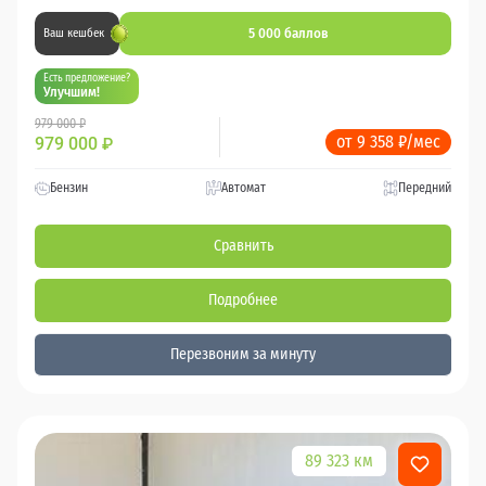
5 000 баллов
Ваш кешбек
Есть предложение?
Улучшим!
979 000 ₽
от 9 358 ₽/мес
979 000
₽
Бензин
Автомат
Передний
Сравнить
Подробнее
Перезвоним за минуту
89 323 км