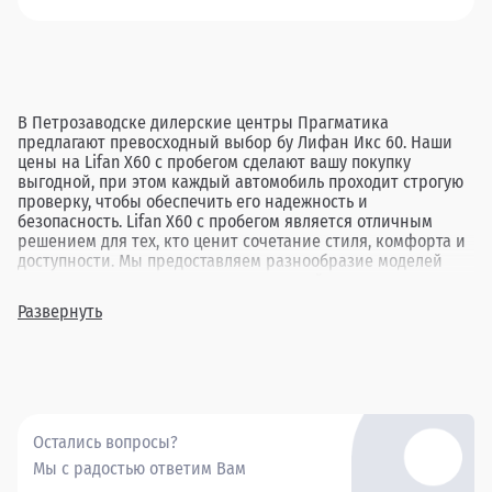
В Петрозаводске дилерские центры Прагматика
предлагают превосходный выбор бу Лифан Икс 60. Наши
цены на Lifan X60 с пробегом сделают вашу покупку
выгодной, при этом каждый автомобиль проходит строгую
проверку, чтобы обеспечить его надежность и
безопасность. Lifan X60 с пробегом является отличным
решением для тех, кто ценит сочетание стиля, комфорта и
доступности. Мы предоставляем разнообразие моделей
различных лет выпуска и комплектаций, давая
возможность подобрать автомобиль, идеально
Развернуть
соответствующий вашим требованиям. Обратившись в
Прагматика в Петрозаводске, вы найдете оптимальный
вариант подержанного Lifan X60, гарантируя себе
приятные впечатления от покупки и вождения.
Остались вопросы?
Мы с радостью ответим Вам