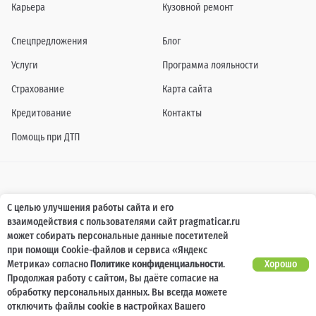
Карьера
Кузовной ремонт
Спецпредложения
Блог
Услуги
Программа лояльности
Страхование
Карта сайта
Кредитование
Контакты
Помощь при ДТП
Информация о технических характеристиках, составе комплектаций, цветовой
С целью улучшения работы сайта и его
гамме и стоимости автомобилей, а также действующих акциях, сроках и условиях
взаимодействия с пользователями сайт pragmaticar.ru
их проведения, указанных на сайте www.pragmaticar.ru, носит информационный
характер и ни при каких условиях не является публичной офертой,
может собирать персональные данные посетителей
определяемой положениями пунктом 2 статьи 437 Гражданского кодекса
при помощи Cookie-файлов и сервиса «Яндекс
Российской Федерации. Для получения подробной информации обращайтесь к
специалистам нашей компании.
Метрика» согласно
Политике конфиденциальности
.
Хорошо
Продолжая работу с сайтом, Вы даёте согласие на
© ПРАГМАТИКА, 2026
обработку персональных данных. Вы всегда можете
отключить файлы cookie в настройках Вашего