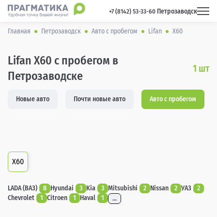
Петрозаводск
 +7 (8142) 53-33-60 
Главная
Петрозаводск
Авто с пробегом
Lifan
X60
Lifan X60 с пробегом в
1
шт
Петрозаводске
Новые авто
Почти новые авто
Авто с пробегом
X60
LADA (ВАЗ)
8
Hyundai
3
Kia
3
Mitsubishi
2
Nissan
2
УАЗ
2
Chevrolet
1
Citroen
1
Haval
1
...