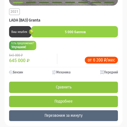
2021
LADA (ВАЗ) Granta
5 000 баллов
Ваш кешбек
Есть предложение?
Улучшим!
645 000 ₽
от 6 200 ₽/мес
645 000
₽
Бензин
Механика
Передний
Сравнить
Подробнее
Перезвоним за минуту