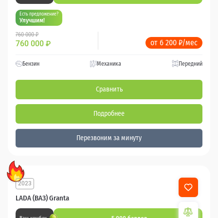
Есть предложение?
Улучшим!
760 000 ₽
от 6 200 ₽/мес
760 000
₽
Бензин
Механика
Передний
Сравнить
Подробнее
Перезвоним за минуту
2023
48 564 км
LADA (ВАЗ) Granta