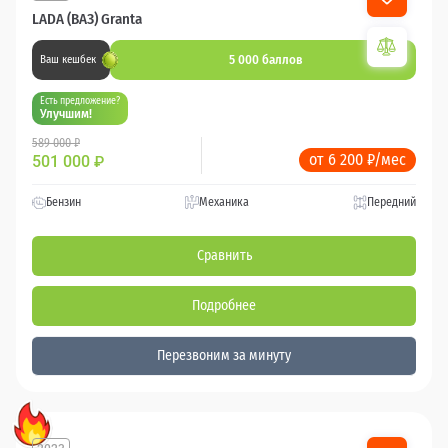
LADA (ВАЗ) Granta
5 000 баллов
Ваш кешбек
Есть предложение?
Улучшим!
589 000 ₽
от 6 200 ₽/мес
501 000
₽
Бензин
Механика
Передний
Сравнить
Подробнее
Перезвоним за минуту