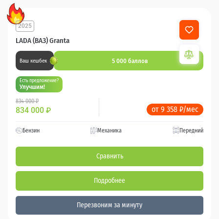
2025
13 000 км
LADA (ВАЗ) Granta
5 000 баллов
Ваш кешбек
Есть предложение?
Улучшим!
834 000 ₽
от 9 358 ₽/мес
834 000
₽
Бензин
Механика
Передний
Сравнить
Подробнее
Перезвоним за минуту