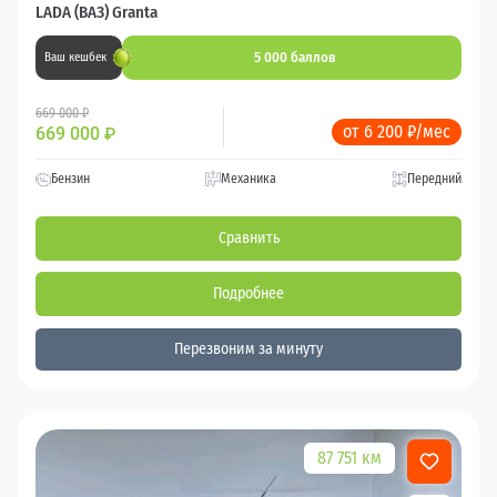
LADA (ВАЗ) Granta
5 000 баллов
Ваш кешбек
669 000 ₽
от 6 200 ₽/мес
669 000
₽
Бензин
Механика
Передний
Сравнить
Подробнее
Перезвоним за минуту
87 751 км