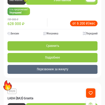
5 000 баллов
Ваш кешбек
Есть предложение?
Улучшим!
739 000 ₽
от 6 200 ₽/мес
628 000
₽
Бензин
Механика
Передний
Сравнить
Подробнее
Перезвоним за минуту
2020
51 755 км
LADA (ВАЗ) Granta