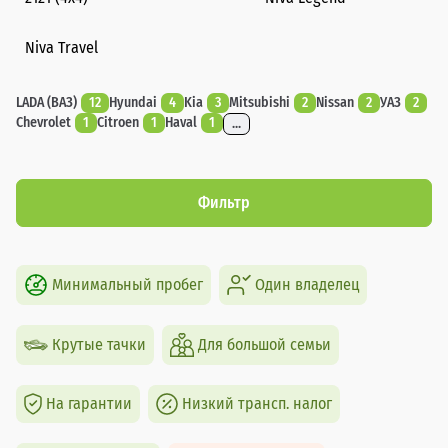
Niva Travel
LADA (ВАЗ)
12
Hyundai
4
Kia
3
Mitsubishi
2
Nissan
2
УАЗ
2
Chevrolet
1
Citroen
1
Haval
1
...
Фильтр
Минимальный пробег
Один владелец
Крутые тачки
Для большой семьи
На гарантии
Низкий трансп. налог