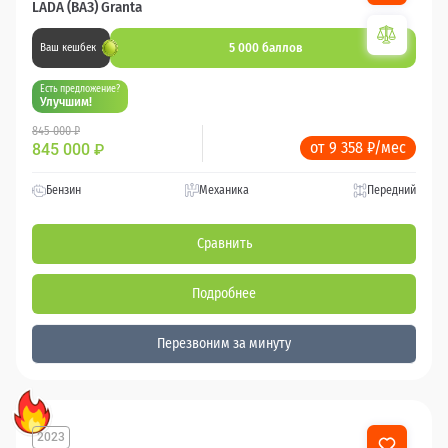
LADA (ВАЗ) Granta
5 000 баллов
Ваш кешбек
Есть предложение?
Улучшим!
845 000 ₽
от 9 358 ₽/мес
845 000
₽
Бензин
Механика
Передний
Сравнить
Подробнее
Перезвоним за минуту
2023
38 500 км