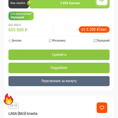
5 000 баллов
Ваш кешбек
Есть предложение?
Улучшим!
655 000 ₽
от 6 200 ₽/мес
655 000
₽
Бензин
Механика
Передний
Сравнить
Подробнее
Перезвоним за минуту
2018
95 000 км
LADA (ВАЗ) Granta