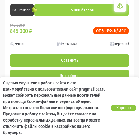
5 000 баллов
Ваш кешбек
845 000 ₽
от 9 358 ₽/мес
845 000
₽
Бензин
Механика
Передний
Сравнить
Подробнее
С целью улучшения работы сайта и его
взаимодействия с пользователями сайт pragmaticar.ru
Перезвоним за минуту
может собирать персональные данные посетителей
при помощи Cookie-файлов и сервиса «Яндекс
Метрика» согласно
Политике конфиденциальности
.
Хорошо
Продолжая работу с сайтом, Вы даёте согласие на
обработку персональных данных. Вы всегда можете
2024
21 655 км
отключить файлы cookie в настройках Вашего
LADA (ВАЗ) Granta
браузера.