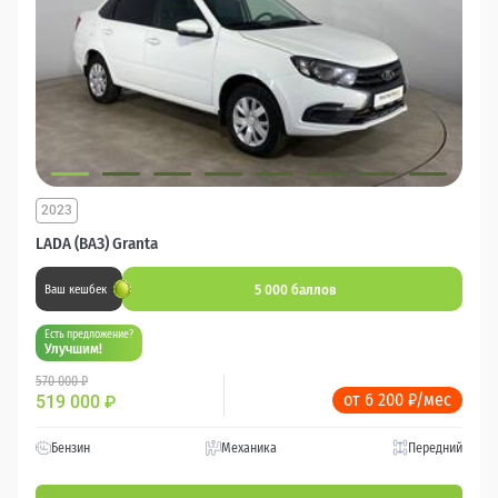
2023
LADA (ВАЗ) Granta
5 000 баллов
Ваш кешбек
Есть предложение?
Улучшим!
570 000 ₽
от 6 200 ₽/мес
519 000
₽
Бензин
Механика
Передний