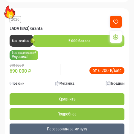
2020
87 075 км
LADA (ВАЗ) Granta
5 000 баллов
Ваш кешбек
Есть предложение?
Улучшим!
690 000 ₽
от 6 200 ₽/мес
690 000
₽
Бензин
Механика
Передний
Сравнить
Подробнее
Перезвоним за минуту