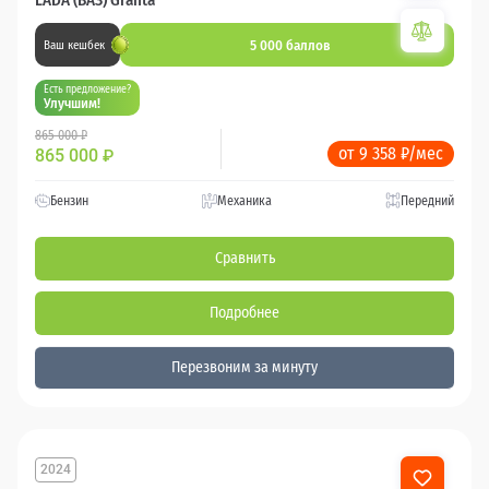
LADA (ВАЗ) Granta
5 000 баллов
Ваш кешбек
Есть предложение?
Улучшим!
865 000 ₽
от 9 358 ₽/мес
865 000
₽
Бензин
Механика
Передний
Сравнить
Подробнее
Перезвоним за минуту
2024
210 км