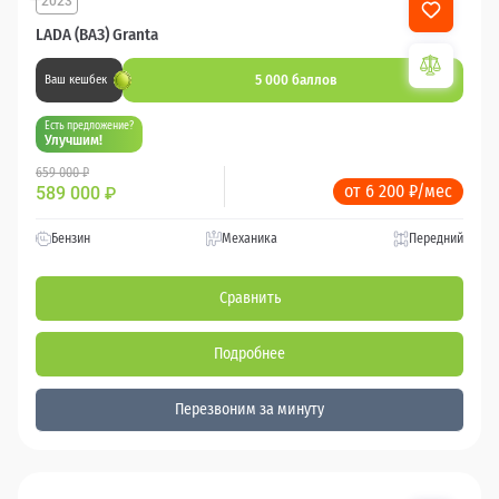
2023
64 000 км
LADA (ВАЗ) Granta
5 000 баллов
Ваш кешбек
Есть предложение?
Улучшим!
659 000 ₽
от 6 200 ₽/мес
589 000
₽
Бензин
Механика
Передний
Сравнить
Подробнее
Перезвоним за минуту