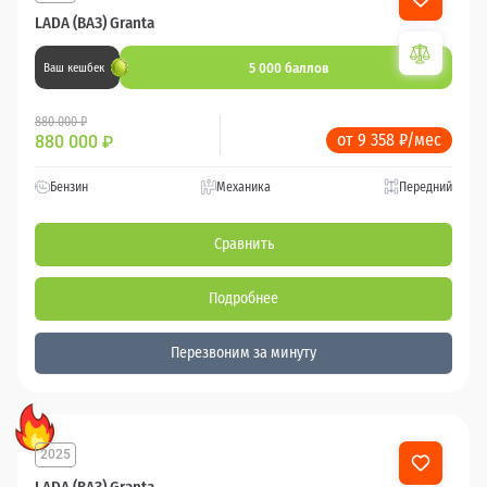
LADA (ВАЗ) Granta
5 000 баллов
Ваш кешбек
880 000 ₽
от 9 358 ₽/мес
880 000
₽
Бензин
Механика
Передний
Сравнить
Подробнее
Перезвоним за минуту
2025
21 000 км