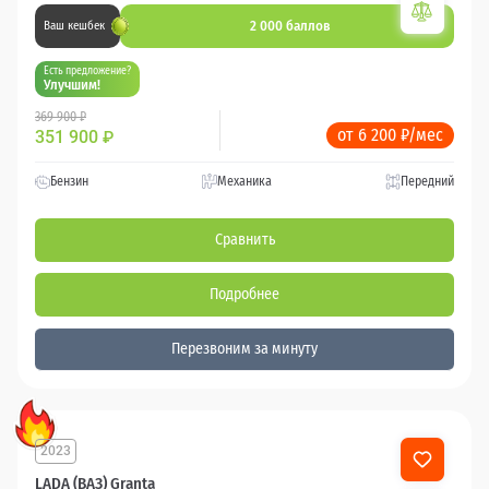
2 000 баллов
Ваш кешбек
Есть предложение?
Улучшим!
369 900 ₽
от 6 200 ₽/мес
351 900
₽
Бензин
Механика
Передний
Сравнить
Подробнее
Перезвоним за минуту
2023
46 000 км
LADA (ВАЗ) Granta