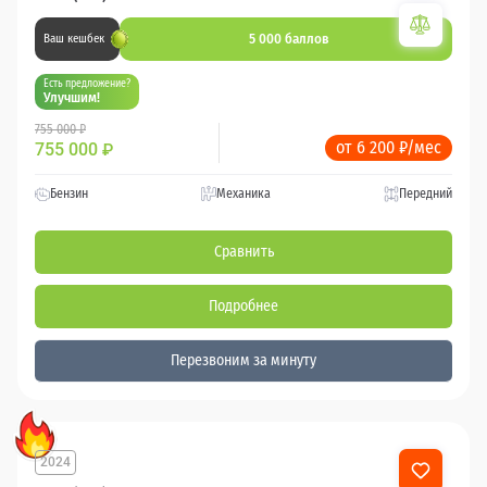
5 000 баллов
Ваш кешбек
Есть предложение?
Улучшим!
755 000 ₽
от 6 200 ₽/мес
755 000
₽
Бензин
Механика
Передний
Сравнить
Подробнее
Перезвоним за минуту
2024
23 440 км