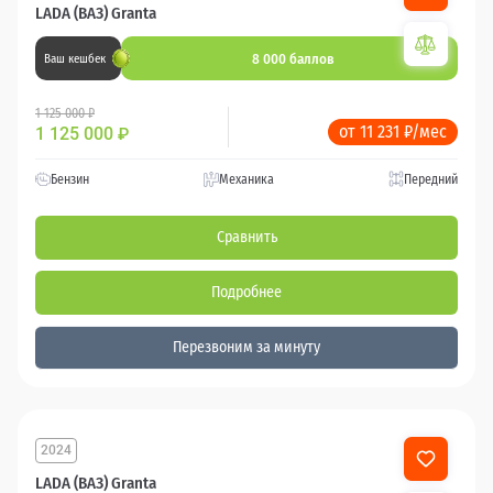
LADA (ВАЗ) Granta
8 000 баллов
Ваш кешбек
1 125 000 ₽
от 11 231 ₽/мес
1 125 000
₽
Бензин
Механика
Передний
Сравнить
Подробнее
Перезвоним за минуту
2024
19 375 км
LADA (ВАЗ) Granta