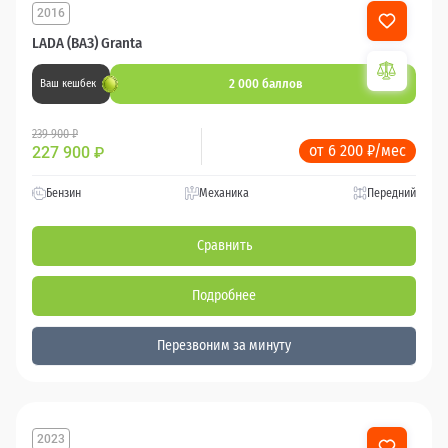
2016
LADA (ВАЗ) Granta
2 000 баллов
Ваш кешбек
239 900 ₽
от 6 200 ₽/мес
227 900
₽
Бензин
Механика
Передний
Сравнить
Подробнее
Перезвоним за минуту
2023
47 194 км