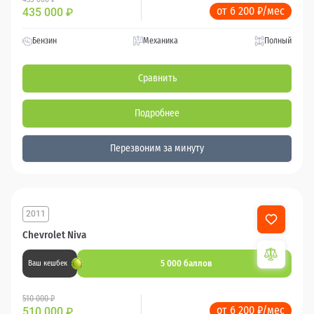
от 6 200 ₽/мес
435 000
₽
Бензин
Механика
Полный
Сравнить
Подробнее
Перезвоним за минуту
2011
Chevrolet Niva
5 000 баллов
Ваш кешбек
510 000 ₽
от 6 200 ₽/мес
510 000
₽