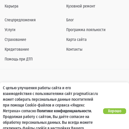
Карьера
Кузовной ремонт
Спецпредложения
Блог
Услуги
Программа лояльности
Страхование
Карта сайта
Кредитование
Контакты
Помощь при ДТП
Информация о технических характеристиках, составе комплектаций, цветовой
С целью улучшения работы сайта и его
гамме и стоимости автомобилей, а также действующих акциях, сроках и условиях
взаимодействия с пользователями сайт pragmaticar.ru
их проведения, указанных на сайте www.pragmaticar.ru, носит информационный
характер и ни при каких условиях не является публичной офертой,
может собирать персональные данные посетителей
определяемой положениями пунктом 2 статьи 437 Гражданского кодекса
при помощи Cookie-файлов и сервиса «Яндекс
Российской Федерации. Для получения подробной информации обращайтесь к
специалистам нашей компании.
Метрика» согласно
Политике конфиденциальности
.
Хорошо
Продолжая работу с сайтом, Вы даёте согласие на
© ПРАГМАТИКА, 2026
обработку персональных данных. Вы всегда можете
отключить файлы cookie в настройках Вашего