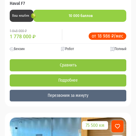
Haval F7
10 000 баллов
Ваш кешбек
1 848 000 ₽
от 18 986 ₽/мес
1 778 000
₽
Бензин
Робот
Полный
Сравнить
Подробнее
Перезвоним за минуту
75 500 км