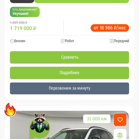
Есть предложение?
Улучшим!
1 889 000 ₽
от 18 986 ₽/мес
1 719 000
₽
Бензин
Робот
Передний
Сравнить
Подробнее
Перезвоним за минуту
33 000 км