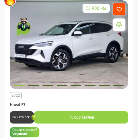
53 900 км
2022
Haval F7
15 000 баллов
Ваш кешбек
Есть предложение?
Улучшим!