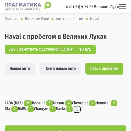
Великие Луки
 +7 (81153) 9-55-65 
Главная
Великие Луки
Авто с пробегом
Haval
Haval с пробегом в Великих Луках
10 шт.
Посмотреть с доставкой 5 дней*
Новые авто
Почти новые авто
Авто с пробегом
LADA (ВАЗ)
22
Renault
5
Nissan
4
Chevrolet
2
Hyundai
2
Kia
2
BMW
1
Changan
1
Dacia
1
...