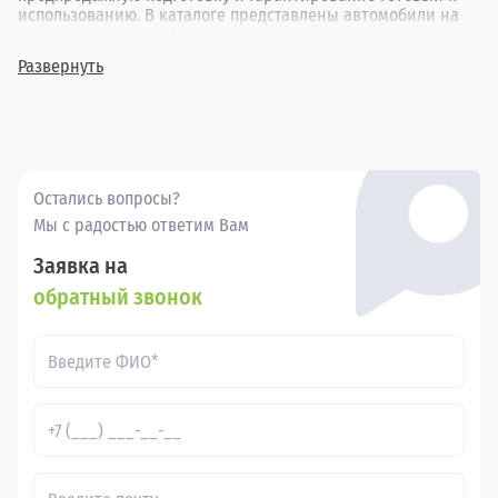
использованию. В каталоге представлены автомобили на
любой вкус и потребности: от экономичных седанов для
ежедневных поездок до просторных семейных минивэнов,
Развернуть
все по доступным ценам. Выбор бу Хавал в Великих Луках
от Прагматика станет разумным решением для тех, кто
ценит соотношение цены и качества. Мы обещаем, что
каждый наш клиент найдет именно тот автомобиль,
который идеально соответствует его ожиданиям и
жизненным потребностям.
Остались вопросы?
Мы с радостью ответим Вам
Заявка на
обратный звонок