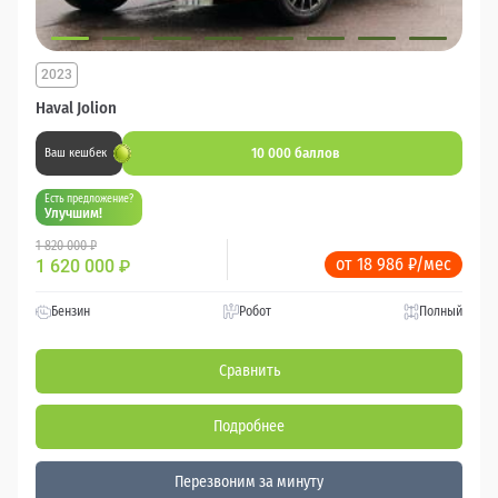
2023
Haval Jolion
10 000 баллов
Ваш кешбек
Есть предложение?
Улучшим!
1 820 000 ₽
от 18 986 ₽/мес
1 620 000
₽
Бензин
Робот
Полный
Сравнить
Подробнее
Перезвоним за минуту