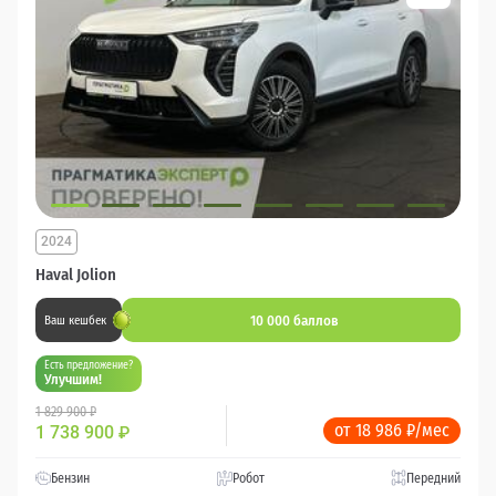
2024
Haval Jolion
10 000 баллов
Ваш кешбек
Есть предложение?
Улучшим!
1 829 900 ₽
от 18 986 ₽/мес
1 738 900
₽
Бензин
Робот
Передний