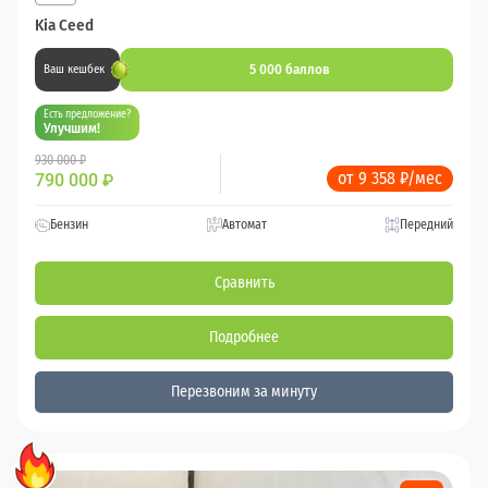
Kia Ceed
5 000 баллов
Ваш кешбек
Есть предложение?
Улучшим!
930 000 ₽
от 9 358 ₽/мес
790 000
₽
Бензин
Автомат
Передний
Сравнить
Подробнее
Перезвоним за минуту