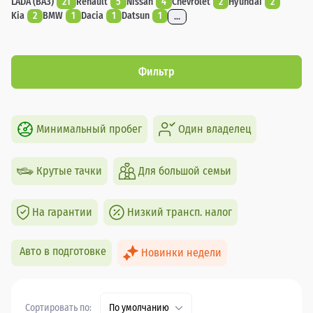
LADA (ВАЗ)
21
Renault
5
Nissan
4
Chevrolet
2
Hyundai
2
Kia
2
BMW
1
Dacia
1
Datsun
1
...
Фильтр
Минимальный пробег
Один владелец
Крутые тачки
Для большой семьи
На гарантии
Низкий трансп. налог
Авто в подготовке
Новинки недели
Сортировать по:
По умолчанию