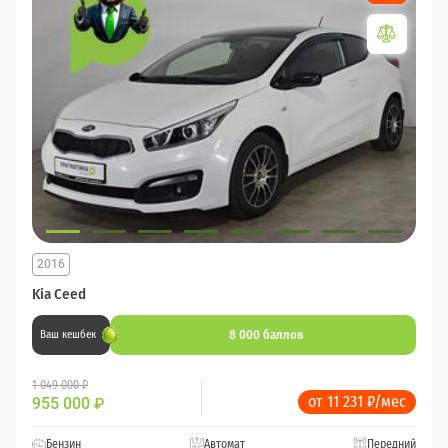
2016
Kia Ceed
8 000 баллов
Ваш кешбек
1 049 000 ₽
от 11 231 ₽/мес
955 000
₽
Бензин
Автомат
Передний