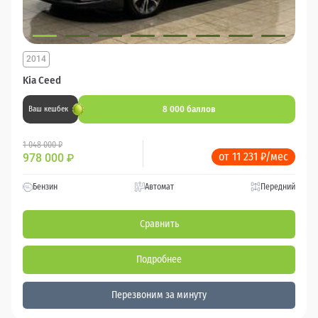
2014
Kia Ceed
8 000 баллов
Ваш кешбек
1 048 000 ₽
от 11 231 ₽/мес
978 000
₽
Бензин
Автомат
Передний
Сравнить
Подробнее
Перезвоним за минуту