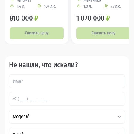
Автомат
Механика
1.4 л.
107 л.с.
1.0 л.
73 л.с.
810 000
₽
1 070 000
₽
Снизить цену
Снизить цену
Не нашли, что искали?
Модель*