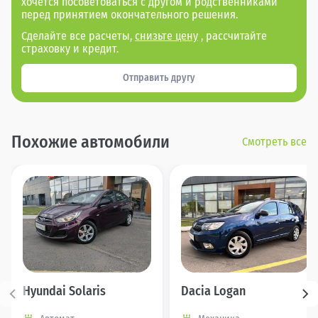
хочется посоветоваться с другом и родственниками
перед принятием окончательного решения.
Сделайте все расчеты,
снизьте цену
, рассчитайте
страховку и кредит.
Отправить другу
Похожие автомобили
Смотреть все
Hyundai Solaris
Dacia Logan