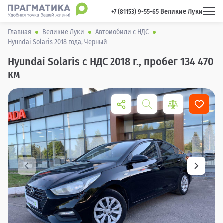
Великие Луки
 +7 (81153) 9-55-65 
Главная
Великие Луки
Автомобили с НДС
Hyundai Solaris 2018 года, Черный
Hyundai Solaris с НДС 2018 г., пробег 134 470
км