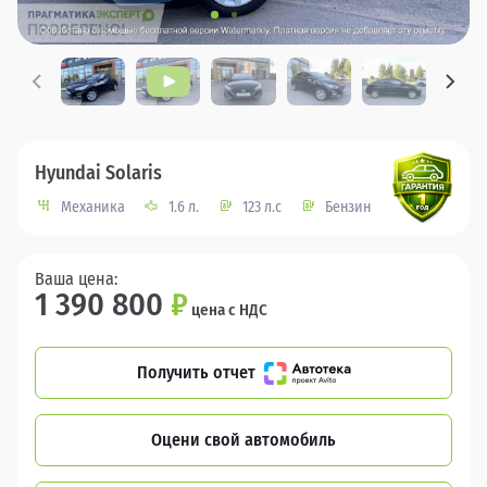
Hyundai Solaris
Механика
1.6 л.
123 л.с
Бензин
Ваша цена:
1 390 800
₽
цена с НДС
Получить отчет
Оцени свой автомобиль