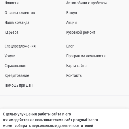
Новости
Автомобили с пробегом
Отзывы клиентов
Выкуп
Наша команда
Акции
Карьера
Кузовной ремонт
Спецпредложения
Блог
Услуги
Программа лояльности
Страхование
Карта сайта
Кредитование
Контакты
Помощь при ДТП
Информация о технических характеристиках, составе комплектаций, цветовой
С целью улучшения работы сайта и его
гамме и стоимости автомобилей, а также действующих акциях, сроках и условиях
взаимодействия с пользователями сайт pragmaticar.ru
их проведения, указанных на сайте www.pragmaticar.ru, носит информационный
характер и ни при каких условиях не является публичной офертой,
может собирать персональные данные посетителей
определяемой положениями пунктом 2 статьи 437 Гражданского кодекса