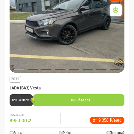
2019
LADA (ВАЗ) Vesta
5 000 баллов
Ваш кешбек
895 000 ₽
от 9 358 ₽/мес
895 000
₽
Бензин
Робот
Передний