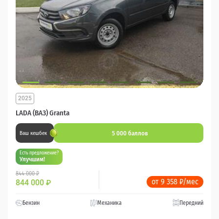
2025
LADA (ВАЗ) Granta
5 000 баллов
Ваш кешбек
Есть предложение?
Улучшим!
844 000 ₽
от 9 358 ₽/мес
844 000
₽
Бензин
Механика
Передний