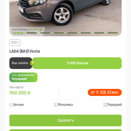
2021
LADA (ВАЗ) Vesta
5 000 баллов
Ваш кешбек
Есть предложение?
Улучшим!
960 000 ₽
от 9 358 ₽/мес
960 000
₽
Бензин
Механика
Передний
Сравнить