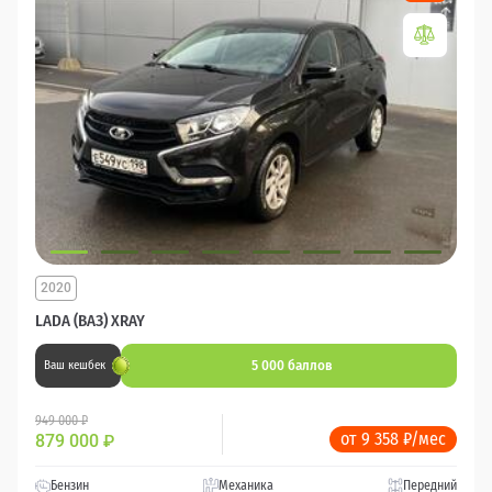
2020
LADA (ВАЗ) XRAY
5 000 баллов
Ваш кешбек
949 000 ₽
от 9 358 ₽/мес
879 000
₽
Бензин
Механика
Передний