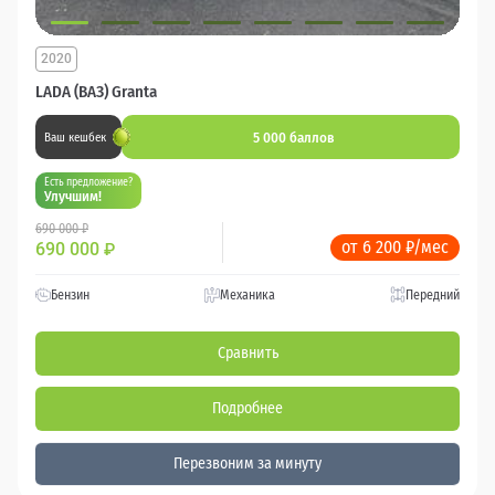
2020
LADA (ВАЗ) Granta
5 000 баллов
Ваш кешбек
Есть предложение?
Улучшим!
690 000 ₽
от 6 200 ₽/мес
690 000
₽
Бензин
Механика
Передний
Сравнить
Подробнее
Перезвоним за минуту