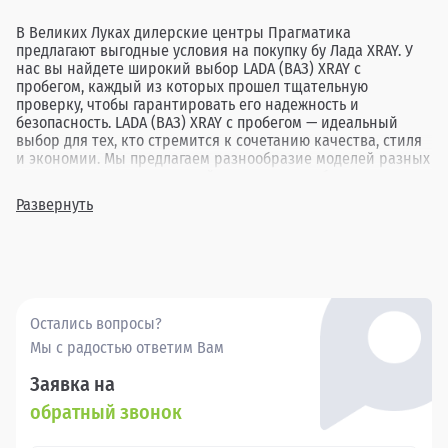
В Великих Луках дилерские центры Прагматика
предлагают выгодные условия на покупку бу Лада XRAY. У
нас вы найдете широкий выбор LADA (ВАЗ) XRAY с
пробегом, каждый из которых прошел тщательную
проверку, чтобы гарантировать его надежность и
безопасность. LADA (ВАЗ) XRAY с пробегом — идеальный
выбор для тех, кто стремится к сочетанию качества, стиля
и экономии. Мы предлагаем разнообразие моделей разных
лет выпуска и комплектаций, позволяя подобрать
идеальный автомобиль под любые потребности. Покупая бу
Развернуть
Лада XRAY в Великих Луках через Прагматика, вы
получаете надежный автомобиль по привлекательной
цене, подкрепленный высоким уровнем сервиса.
Остались вопросы?
Мы с радостью ответим Вам
Заявка на
обратный звонок