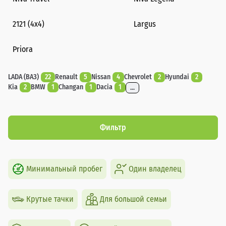
2121 (4x4)
Largus
Priora
LADA (ВАЗ)
22
Renault
5
Nissan
4
Chevrolet
2
Hyundai
2
Kia
2
BMW
1
Changan
1
Dacia
1
...
Фильтр
Минимальный пробег
Один владелец
Крутые тачки
Для большой семьи