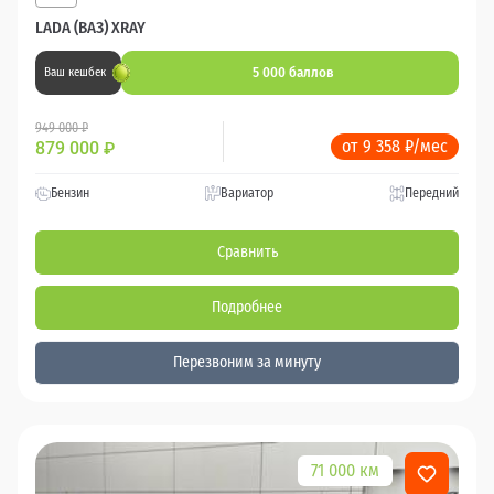
LADA (ВАЗ) XRAY
5 000 баллов
Ваш кешбек
949 000 ₽
от 9 358 ₽/мес
879 000
₽
Бензин
Вариатор
Передний
Сравнить
Подробнее
Перезвоним за минуту
71 000 км