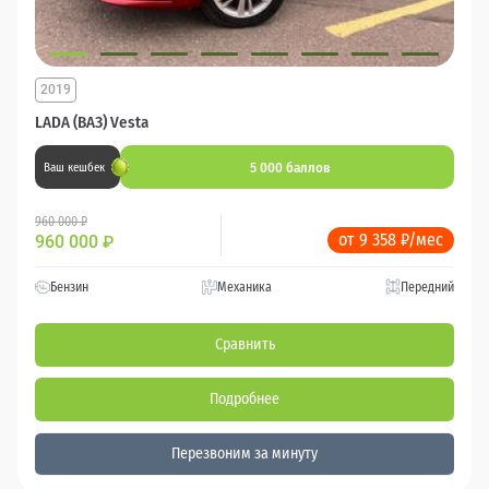
2019
LADA (ВАЗ) Vesta
5 000 баллов
Ваш кешбек
960 000 ₽
от 9 358 ₽/мес
960 000
₽
Бензин
Механика
Передний
Сравнить
Подробнее
Перезвоним за минуту